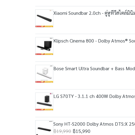
Xiaomi Soundbar 2.0ch - คู่หูทีวีสไตล์มิน
Klipsch Cinema 800 - Dolby Atmos® Soun
Bose Smart Ultra Soundbar + Bass Modu
LG S70TY - 3.1.1 ch 400W Dolby Atmos
Sony HT-S2000 Dolby Atmos DTS:X 25
฿19,990
฿15,990