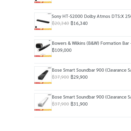
Sony HT-S2000 Dolby Atmos DTS:X 25
฿20,340
฿16,340
Bowers & Wilkins (B&W) Formation Bar +
฿109,000
Bose Smart Soundbar 900 (Clearance S
฿37,900
฿29,900
Bose Smart Soundbar 900 (Clearance S
฿37,900
฿31,900