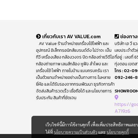
เกี่ยวกับเรา AV VALUE.com
ช่องทาง
AV Value ร้านจำหน่ายเครื่องใช้ไฟฟ้า และ
บริษัท เอ วี แ
อุปกรณ์ อิเล็กทรอนิกส์แบรนด์ดัง ไม่ว่าจะ เป็น
เลขประจำตัวผ
ทีวี เครื่องเสียง กล้องวงจร ปิด กล้องถ่ายวีดีโอ
ที่อยู่ : เลขท
กล้องถ่ายภาพ เลนส์กล้อง หูฟัง ลำโพง และ
ทุ่งดอน เขตส
เครื่องใช้ ไฟฟ้า ภายในบ้าน แบบครบครัน เรา
โทร :
02-09
เป็นตัวแทนจำหน่ายอย่างเป็นทางการ ในหลาย
092-246-
ยี่ห้อ และได้รับรองจากกรมพัฒนา ธุรกิจการค้า
จัดส่งสินค้ารวดเร็ว เชื่อถือได้ และนโยบายการ
SHOWROO
รับประกัน สินค้าที่ชัดเจน
https://g
A719z6
เว็บไซต์นี้มีการใช้งานคุกกี้ เพื่อเพิ่มประสิทธิภาพ
ได้ที่
นโยบายความเป็นส่วนตัว
และ
นโยบายคุกกี้