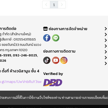
1
การติดต่อ
ช่องทางการจัดจำหน่าย
วลู จำกัด (สำนักงานใหญ่)
ู้เสียภาษี : 0105543111885
ี่ 65 ซอยจันทน์33 ถนนจันทน์ แขวง
าทร กรุงเทพฯ 10120
ช่องทางการติดตาม
6-5595
,
092-246-8025
,
8026
ตั้งที่ ห้างวนิลามูน ชั้น 4
M
Verified by
oo.gl/maps/UwVnbRuY3sw
และประสบการณ์ที่ดีในการใช้งานเว็บไซต์ของท่าน ท่านสามารถอ่านรายละเอียดเพิ่มเ