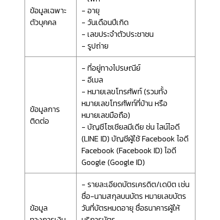
ข้อมูลเฉพาะ
- อายุ
ตัวบุคคล
- วันเดือนปีเกิด
- เลขประจำตัวประชาชน
- รูปถ่าย
- ที่อยู่ทางไปรษณีย์
- อีเมล
- หมายเลขโทรศัพท์ (รวมทั้ง
หมายเลขโทรศัพท์ที่บ้าน หรือ
ข้อมูลการ
หมายเลขมือถือ)
ติดต่อ
- บัญชีโซเชียลมีเดีย ช่น ไลน์ไอดี
(LINE ID) บัญชีผู้ใช้ Facebook ไอดี
Facebook (Facebook ID) ไอดี
Google (Google ID)
- รายละเอียดบัตรเครดิต/เดบิต เช่น
ชื่อ-นามสกุลบนบัตร หมายเลขบัตร
ข้อมูล
วันที่บัตรหมดอายุ ชื่อธนาคารผู้ให้
ทางการเงิน
บริการบัตร