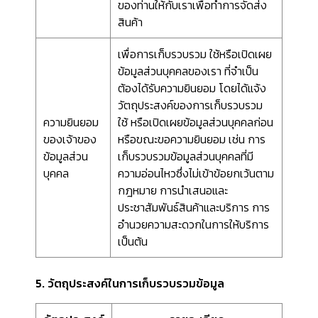
ของท่านให้กับเราเพื่อทำการจัดส่ง
สินค้า
เพื่อการเก็บรวบรวม ใช้หรือเปิดเผย
ข้อมูลส่วนบุคคลของเรา ที่จำเป็น
ต้องได้รับความยินยอม โดยได้แจ้ง
วัตถุประสงค์ของการเก็บรวบรวม
ความยินยอม
ใช้ หรือเปิดเผยข้อมูลส่วนบุคคลก่อน
ของเจ้าของ
หรือขณะขอความยินยอม เช่น การ
ข้อมูลส่วน
เก็บรวบรวมข้อมูลส่วนบุคคลที่มี
บุคคล
ความอ่อนไหวซึ่งไม่เข้าข้อยกเว้นตาม
กฎหมาย การนำเสนอและ
ประชาสัมพันธ์สินค้าและบริการ การ
อำนวยความสะดวกในการให้บริการ
เป็นต้น
5. วัตถุประสงค์ในการเก็บรวบรวมข้อมูล