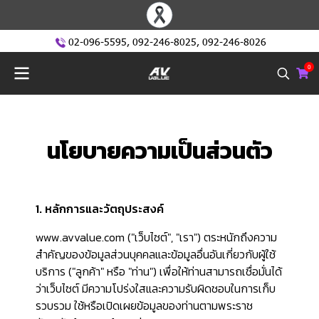
02-096-5595
,
092-246-8025
,
092-246-8026
0
นโยบายความเป็นส่วนตัว
1. หลักการและวัตถุประสงค์
www.avvalue.com ("เว็บไซต์", "เรา") ตระหนักถึงความ
สำคัญของข้อมูลส่วนบุคคลและข้อมูลอื่นอันเกี่ยวกับผู้ใช้
บริการ ("ลูกค้า" หรือ "ท่าน") เพื่อให้ท่านสามารถเชื่อมั่นได้
ว่าเว็บไซต์ มีความโปร่งใสและความรับผิดชอบในการเก็บ
รวบรวม ใช้หรือเปิดเผยข้อมูลของท่านตามพระราช