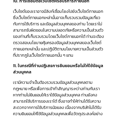
10. การเชื่อมต่อเว็บไซต์หรือบริการภายนอก
เว็บไซต์ของเราอาจมีลิงก์เชื่อมโยงไปยังเว็บไซต์ภายนอก
ซึ่งเว็บไซต์ภายนอกเหล่านั้นอาจเก็บรวบรวมข้อมูลเกี่ยว
กับการใช้บริการ และข้อมูลส่วนบุคคลของท่าน โดยเราไม่
สามารถรับผิดชอบในความปลอดภัยหรือความเป็นส่วนตัว
ของท่านที่เก็บรวบรวมโดยเว็บไซต์ภายนอกได้ ท่านจะต้อง
ตรวจสอบนโยบายคุ้มครองข้อมูลส่วนบุคคลของเว็บไซต์
ภายนอกเหล่านั้น และปฏิบัติตามนโยบายความเป็นส่วนตัว
ที่ปรากฏในเว็บไซต์ภายนอกนั้น ๆ แทน
11. ในกรณีที่ท่านปฏิเสธการยินยอมหรือไม่ให้ใช้ข้อมูล
ส่วนบุคคล
เรามีความจำเป็นต้องรวบรวมข้อมูลส่วนบุคคลตาม
กฎหมาย หรือเพื่อการเข้าทำสัญญาระหว่างท่านกับเรา
หากท่านไม่ยินยอมให้เราใช้ข้อมูลส่วนบุคคล ท่านยังคง
สามารถใช้บริการของเราได้ ซึ่งอาจทำให้ท่านได้รับความ
สะดวกจากการใช้บริการน้อยลง เนื่องจากบริษัทไม่ได้รับ
ความยินยอมให้ใช้ข้อมูลส่วนบุคคลเพื่อวัตถุประสงค์อย่าง