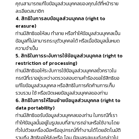
คุณสามารถแก้ไขข้อมูลส่วนบุคคลของคุณได้ที่หน้าราย
ละเอียดสมาชิก
4. สิทธิในการลบข้อมูลส่วนบุคคล (right to
erasure)
ท่านมีสิทธิขอให้ลบ ทำลาย หรือทำให้ข้อมูลส่วนบุคคลเป็น
ข้อมูลที่ไม่สามารถระบุตัวบุคคลได้ หรือเมื่อข้อมูลนั้นหมด
ความจำเป็น
5. สิทธิในการระงับการใช้ข้อมูลส่วนบุคคล (right to
restriction of processing)
ท่านมีสิทธิขอให้ระงับการใช้ข้อมูลส่วนบุคคลชั่วคราวใน
กรณีที่เราอยู่ระหว่างตรวจสอบตามคำร้องขอใช้สิทธิขอ
แก้ไขข้อมูลส่วนบุคคล หรือสิทธิในการคัดค้านการเก็บ
รวบรวม ใช้ หรือเปิดเผยข้อมูลส่วนบุคคลของท่าน
6. สิทธิในการให้โอนย้ายข้อมูลส่วนบุคคล (right to
data portability)
ท่านมีสิทธิขอรับข้อมูลส่วนบุคคลของท่าน ในกรณีที่เรา
ทำให้ข้อมูลนั้นอยู่ในรูปแบบที่สามารถอ่านหรือใช้งานโดย
ทั่วไปด้วยเครื่องมือหรืออุปกรณ์ที่ทำงานได้โดยอัตโนมัติ
รวมถึง สิทธิขอให้ส่งหรือ โอน ข้อมูลรูปแบบดังกล่าวไป