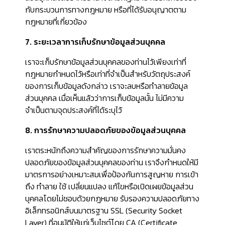
กับกระบวนการทางกฎหมาย หรือที่ได้รับอนุญาตตาม
กฎหมายที่เกี่ยวข้อง
7. ระยะเวลาการเก็บรักษาข้อมูลส่วนบุคคล
เราจะเก็บรักษาข้อมูลส่วนบุคคลของท่านไว้เพียงเท่าที่
กฎหมายกำหนดไว้หรือเท่าที่จำเป็นสำหรับวัตถุประสงค์
ของการเก็บข้อมูลดังกล่าว เราจะลบหรือทำลายข้อมูล
ส่วนบุคคล เมื่อเห็นแล้วว่าการเก็บข้อมูลนั้น ไม่มีความ
จำเป็นตามจุดประสงค์ที่ได้ระบุไว้
8. การรักษาความปลอดภัยของข้อมูลส่วนบุคคล
เราตระหนักถึงความสำคัญของการรักษาความมั่นคง
ปลอดภัยของข้อมูลส่วนบุคคลของท่าน เราจึงกำหนดให้มี
มาตรการอย่างเหมาะสมเพื่อป้องกันการสูญหาย การเข้า
ถึง ทำลาย ใช้ เปลี่ยนแปลง แก้ไขหรือเปิดเผยข้อมูลส่วน
บุคคลโดยไม่ชอบด้วยกฎหมาย รับรองความปลอดภัยทาง
อิเล็กทรอนิกส์บนมาตรฐาน SSL (Security Socket
Layer) ที่อนุมัติให้แก่เว็บไซต์โดย CA (Certificate