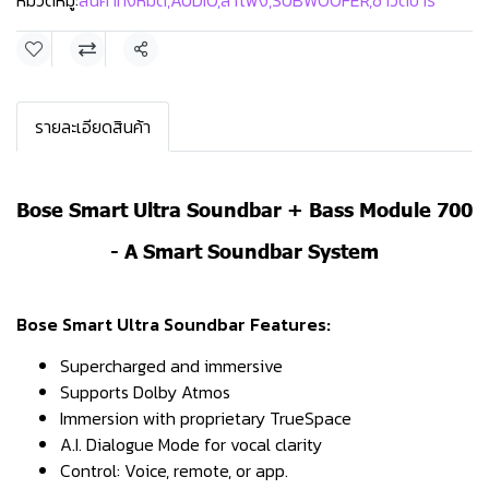
หมวดหมู่:
สินค้าทั้งหมด
,
AUDIO
,
ลำโพง
,
SUBWOOFER
,
ซาวด์บาร์
แชร์
รายละเอียดสินค้า
Bose Smart Ultra Soundbar + Bass Module 700
- A Smart Soundbar System
Bose Smart Ultra Soundbar
Features:
Supercharged and immersive
Supports Dolby Atmos
Immersion with proprietary TrueSpace
A.I. Dialogue Mode for vocal clarity
Control: Voice, remote, or app.