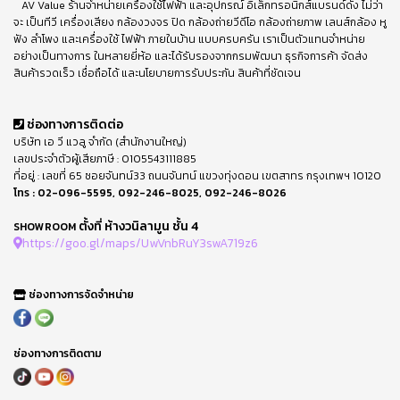
AV Value ร้านจำหน่ายเครื่องใช้ไฟฟ้า และอุปกรณ์ อิเล็กทรอนิกส์แบรนด์ดัง ไม่ว่า
จะ เป็นทีวี เครื่องเสียง กล้องวงจร ปิด กล้องถ่ายวีดีโอ กล้องถ่ายภาพ เลนส์กล้อง หู
ฟัง ลำโพง และเครื่องใช้ ไฟฟ้า ภายในบ้าน แบบครบครัน เราเป็นตัวแทนจำหน่าย
อย่างเป็นทางการ ในหลายยี่ห้อ และได้รับรองจากกรมพัฒนา ธุรกิจการค้า จัดส่ง
สินค้ารวดเร็ว เชื่อถือได้ และนโยบายการรับประกัน สินค้าที่ชัดเจน
ช่องทางการติดต่อ
บริษัท เอ วี แวลู จำกัด (สำนักงานใหญ่)
เลขประจำตัวผู้เสียภาษี : 0105543111885
ที่อยู่ : เลขที่ 65 ซอยจันทน์33 ถนนจันทน์ แขวงทุ่งดอน เขตสาทร กรุงเทพฯ 10120
โทร :
02-096-5595
,
092-246-8025
,
092-246-8026
ตั้งที่ ห้างวนิลามูน ชั้น 4
SHOWROOM
https://goo.gl/maps/UwVnbRuY3swA719z6
ช่องทางการจัดจำหน่าย
ช่องทางการติดตาม