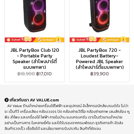
JBL PartyBox Club 120
JBL PartyBox 720 -
- Portable Party
Loudest Battery-
Speaker (ลำโพงปาร์ตี้
Powered JBL Speaker
แบบพกพา)
(ลำโพงปาร์ตี้แบบพกพา)
฿18,900
฿17,010
฿39,900
เกี่ยวกับเรา AV VALUE.com
AV Value ร้านจำหน่ายเครื่องใช้ไฟฟ้า และอุปกรณ์ อิเล็กทรอนิกส์แบรนด์ดัง ไม่ว่า
จะ เป็นทีวี เครื่องเสียง กล้องวงจร ปิด กล้องถ่ายวีดีโอ กล้องถ่ายภาพ เลนส์กล้อง หู
ฟัง ลำโพง และเครื่องใช้ ไฟฟ้า ภายในบ้าน แบบครบครัน เราเป็นตัวแทนจำหน่าย
อย่างเป็นทางการ ในหลายยี่ห้อ และได้รับรองจากกรมพัฒนา ธุรกิจการค้า จัดส่ง
สินค้ารวดเร็ว เชื่อถือได้ และนโยบายการรับประกัน สินค้าที่ชัดเจน