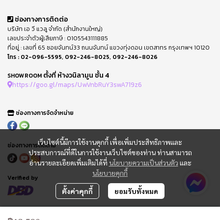
ช่องทางการติดต่อ
บริษัท เอ วี แวลู จำกัด (สำนักงานใหญ่)
เลขประจำตัวผู้เสียภาษี : 0105543111885
ที่อยู่ : เลขที่ 65 ซอยจันทน์33 ถนนจันทน์ แขวงทุ่งดอน เขตสาทร กรุงเทพฯ 10120
โทร :
02-096-5595
,
092-246-8025
,
092-246-8026
ตั้งที่ ห้างวนิลามูน ชั้น 4
SHOWROOM
https://goo.gl/maps/UwVnbRuY3swA719z6
ช่องทางการจัดจำหน่าย
เว็บไซต์นี้มีการใช้งานคุกกี้ เพื่อเพิ่มประสิทธิภาพและ
ช่องทางการติดตาม
ประสบการณ์ที่ดีในการใช้งานเว็บไซต์ของท่าน ท่านสามารถ
อ่านรายละเอียดเพิ่มเติมได้ที่
นโยบายความเป็นส่วนตัว
และ
นโยบายคุกกี้
Verified by
ตั้งค่าคุกกี้
ยอมรับทั้งหมด
FAQ : คำถามที่พบบ่อย