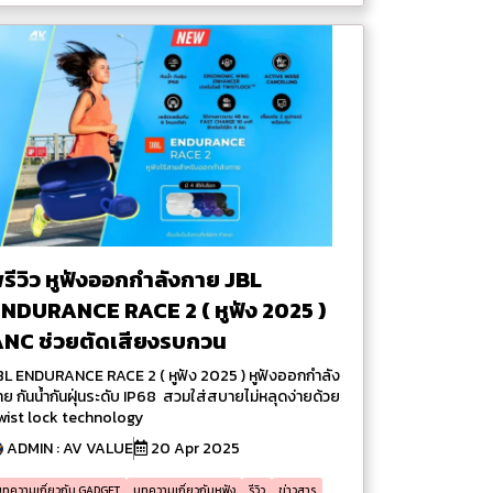
รีวิว หูฟังออกกำลังกาย JBL
NDURANCE RACE 2 ( หูฟัง 2025 )
NC ช่วยตัดเสียงรบกวน
BL ENDURANCE RACE 2 ( หูฟัง 2025 ) หูฟังออกกำลัง
าย กันน้ำกันฝุ่นระดับ IP68 สวมใส่สบายไม่หลุดง่ายด้วย
wist lock technology
ADMIN : AV VALUE
20 Apr 2025
ทความเกี่ยวกับ GADGET
บทความเกี่ยวกับหูฟัง
รีวิว
ข่าวสาร