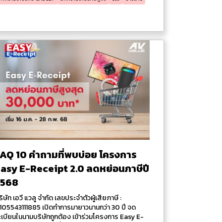
AQ 10 คำถามที่พบบ่อย โครงการ
asy E-Receipt 2.0 ลดหย่อนภาษีปี
2568
ิษัท เอวี แวลู จำกัด เลขประจำตัวผู้เสียภาษี :
105543111885 เปิดทำการมายาวนานกว่า 30 ปี จด
ะเบียนในนามบริษัทถูกต้อง เข้าร่วมโครงการ Easy E-