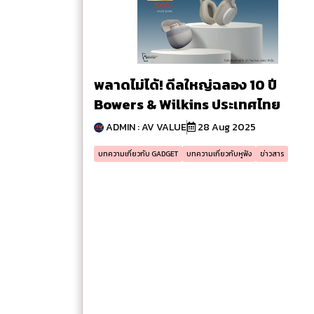
พลาดไม่ได้! ดีลใหญ่ฉลอง 10 ปี
Bowers & Wilkins ประเทศไทย
ADMIN : AV VALUE
28 Aug 2025
บทความเกี่ยวกับ GADGET
บทความเกี่ยวกับหูฟัง
ข่าวสาร