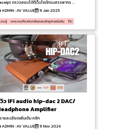
eceipt ตรวจสอบได้ที่เว็บไซต์กรมสรรพากร ...
ADMIN : AV VALUE
9 Jan 2025
วามรู้
บทความเกี่ยวกับกล้อง/เลนส์/อุปกรณ์เสริม
รีวิว
ีวิว iFi audio hip-dac 2 DAC/
eadphone Amplifier
ูรายละเอียดเพิ่มเติม คลิก
ADMIN : AV VALUE
9 Nov 2024