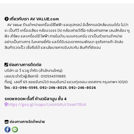
เกี่ยวกับเรา AV VALUE.com
AV Value ร้านจำหน่ายเครื่องใช้ไฟฟ้า และอุปกรณ์ อิเล็กทรอนิกส์แบรนด์ดัง ไม่ว่า
จะ เป็นทีวี เครื่องเสียง กล้องวงจร ปิด กล้องถ่ายวีดีโอ กล้องถ่ายภาพ เลนส์กล้อง หู
ฟัง ลำโพง และเครื่องใช้ ไฟฟ้า ภายในบ้าน แบบครบครัน เราเป็นตัวแทนจำหน่าย
อย่างเป็นทางการ ในหลายยี่ห้อ และได้รับรองจากกรมพัฒนา ธุรกิจการค้า จัดส่ง
สินค้ารวดเร็ว เชื่อถือได้ และนโยบายการรับประกัน สินค้าที่ชัดเจน
ช่องทางการติดต่อ
บริษัท เอ วี แวลู จำกัด (สำนักงานใหญ่)
เลขประจำตัวผู้เสียภาษี : 0105543111885
ที่อยู่ : เลขที่ 65 ซอยจันทน์33 ถนนจันทน์ แขวงทุ่งดอน เขตสาทร กรุงเทพฯ 10120
โทร :
02-096-5595
,
092-246-8025
,
092-246-8026
ตั้งที่ ห้างวนิลามูน ชั้น 4
SHOWROOM
https://goo.gl/maps/UwVnbRuY3swA719z6
ช่องทางการจัดจำหน่าย