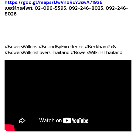
https://goo.gl/maps/UwVnbRuY3swA719z6
เบอร์โทรศัพท์: 02-096-5595, 092-246-8025, 092-246-
8026
.
.
.
#BowersWilkins #BoundByExcellence #BeckhamPx8
#BowersWilkinsLoversThailand #BowersWilkinsThailand