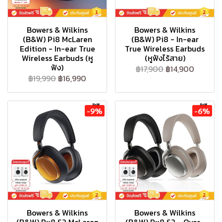
Bowers & Wilkins
Bowers & Wilkins
(B&W) Pi8 McLaren
(B&W) Pi8 - In-ear
Edition - In-ear True
True Wireless Earbuds
Wireless Earbuds (หู
(หูฟังไร้สาย)
ฟัง)
฿17,900
฿14,900
฿19,990
฿16,990
-9%
-6%
Bowers & Wilkins
Bowers & Wilkins