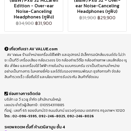
(B&W) Px8 S2 McLaren
(B&W) Px8 S2 - Over-
Edition - Over-ear
ear Noise-Canceling
Noise-Canceling
Headphones (หูฟัง)
Headphones (หูฟัง)
฿31,900
฿29,900
฿34,900
฿31,900
เกี่ยวกับเรา AV VALUE.com
AV Value ร้านจำหน่ายเครื่องใช้ไฟฟ้า และอุปกรณ์ อิเล็กทรอนิกส์แบรนด์ดัง ไม่ว่า
จะ เป็นทีวี เครื่องเสียง กล้องวงจร ปิด กล้องถ่ายวีดีโอ กล้องถ่ายภาพ เลนส์กล้อง หู
ฟัง ลำโพง และเครื่องใช้ ไฟฟ้า ภายในบ้าน แบบครบครัน เราเป็นตัวแทนจำหน่าย
อย่างเป็นทางการ ในหลายยี่ห้อ และได้รับรองจากกรมพัฒนา ธุรกิจการค้า จัดส่ง
สินค้ารวดเร็ว เชื่อถือได้ และนโยบายการรับประกัน สินค้าที่ชัดเจน
ช่องทางการติดต่อ
บริษัท เอ วี แวลู จำกัด (สำนักงานใหญ่)
เลขประจำตัวผู้เสียภาษี : 0105543111885
ที่อยู่ : เลขที่ 65 ซอยจันทน์33 ถนนจันทน์ แขวงทุ่งดอน เขตสาทร กรุงเทพฯ 10120
โทร :
02-096-5595
,
092-246-8025
,
092-246-8026
ตั้งที่ ห้างวนิลามูน ชั้น 4
SHOWROOM