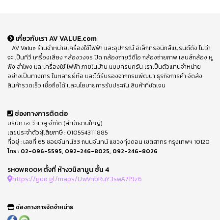
เกี่ยวกับเรา AV VALUE.com
AV Value ร้านจำหน่ายเครื่องใช้ไฟฟ้า และอุปกรณ์ อิเล็กทรอนิกส์แบรนด์ดัง ไม่ว่า
จะ เป็นทีวี เครื่องเสียง กล้องวงจร ปิด กล้องถ่ายวีดีโอ กล้องถ่ายภาพ เลนส์กล้อง หู
ฟัง ลำโพง และเครื่องใช้ ไฟฟ้า ภายในบ้าน แบบครบครัน เราเป็นตัวแทนจำหน่าย
อย่างเป็นทางการ ในหลายยี่ห้อ และได้รับรองจากกรมพัฒนา ธุรกิจการค้า จัดส่ง
สินค้ารวดเร็ว เชื่อถือได้ และนโยบายการรับประกัน สินค้าที่ชัดเจน
ช่องทางการติดต่อ
บริษัท เอ วี แวลู จำกัด (สำนักงานใหญ่)
เลขประจำตัวผู้เสียภาษี : 0105543111885
ที่อยู่ : เลขที่ 65 ซอยจันทน์33 ถนนจันทน์ แขวงทุ่งดอน เขตสาทร กรุงเทพฯ 10120
โทร :
02-096-5595
,
092-246-8025
,
092-246-8026
ตั้งที่ ห้างวนิลามูน ชั้น 4
SHOWROOM
https://goo.gl/maps/UwVnbRuY3swA719z6
ช่องทางการจัดจำหน่าย