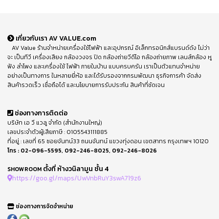
เกี่ยวกับเรา AV VALUE.com
AV Value ร้านจำหน่ายเครื่องใช้ไฟฟ้า และอุปกรณ์ อิเล็กทรอนิกส์แบรนด์ดัง ไม่ว่า
จะ เป็นทีวี เครื่องเสียง กล้องวงจร ปิด กล้องถ่ายวีดีโอ กล้องถ่ายภาพ เลนส์กล้อง หู
ฟัง ลำโพง และเครื่องใช้ ไฟฟ้า ภายในบ้าน แบบครบครัน เราเป็นตัวแทนจำหน่าย
อย่างเป็นทางการ ในหลายยี่ห้อ และได้รับรองจากกรมพัฒนา ธุรกิจการค้า จัดส่ง
สินค้ารวดเร็ว เชื่อถือได้ และนโยบายการรับประกัน สินค้าที่ชัดเจน
ช่องทางการติดต่อ
บริษัท เอ วี แวลู จำกัด (สำนักงานใหญ่)
เลขประจำตัวผู้เสียภาษี : 0105543111885
ที่อยู่ : เลขที่ 65 ซอยจันทน์33 ถนนจันทน์ แขวงทุ่งดอน เขตสาทร กรุงเทพฯ 10120
โทร :
02-096-5595
,
092-246-8025
,
092-246-8026
ตั้งที่ ห้างวนิลามูน ชั้น 4
SHOWROOM
https://goo.gl/maps/UwVnbRuY3swA719z6
ช่องทางการจัดจำหน่าย