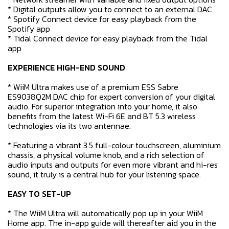
* Digital outputs allow you to connect to an external DAC
* Spotify Connect device for easy playback from the
Spotify app
* Tidal Connect device for easy playback from the Tidal
app
EXPERIENCE HIGH-END SOUND
* WiiM Ultra makes use of a premium ESS Sabre
ES9038Q2M DAC chip for expert conversion of your digital
audio. For superior integration into your home, it also
benefits from the latest Wi-Fi 6E and BT 5.3 wireless
technologies via its two antennae.
* Featuring a vibrant 3.5 full-colour touchscreen, aluminium
chassis, a physical volume knob, and a rich selection of
audio inputs and outputs for even more vibrant and hi-res
sound, it truly is a central hub for your listening space.
EASY TO SET-UP
* The WiiM Ultra will automatically pop up in your WiiM
Home app. The in-app guide will thereafter aid you in the