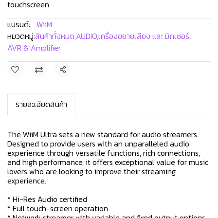
touchscreen.
แบรนด์:
WiiM
หมวดหมู่:
สินค้าทั้งหมด
,
AUDIO
,
เครื่องขยายเสียง และ มิกเซอร์
,
AVR & Amplifier
แชร์
รายละเอียดสินค้า
The WiiM Ultra sets a new standard for audio streamers.
Designed to provide users with an unparalleled audio
experience through versatile functions, rich connections,
and high performance, it offers exceptional value for music
lovers who are looking to improve their streaming
experience.
* Hi-Res Audio certified
* Full touch-screen operation
* Network streamer with variable and fixed output options