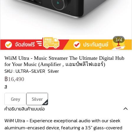
1/4
WiiM Ultra - Music Streamer The Ultimate Digital Hub
for Your Music (Amplifier , แอมป์พลิไฟเออร์)
SKU : ULTRA-SILVER
Silver
฿16,490
สี
Grey
Silver
คำอธิบายสินค้าแบบย่อ
WiiM Ultra - Experience exceptional audio with our sleek
aluminum-encased device, featuring a 3.5" glass-covered