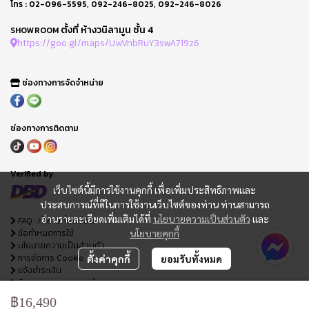
โทร :
02-096-5595
,
092-246-8025
,
092-246-8026
ตั้งที่ ห้างวนิลามูน ชั้น 4
SHOWROOM
https://goo.gl/maps/UwVnbRuY3swA719z6
ช่องทางการจัดจำหน่าย
ช่องทางการติดตาม
Verified by
เว็บไซต์นี้มีการใช้งานคุกกี้ เพื่อเพิ่มประสิทธิภาพและ
ประสบการณ์ที่ดีในการใช้งานเว็บไซต์ของท่าน ท่านสามารถ
อ่านรายละเอียดเพิ่มเติมได้ที่
นโยบายความเป็นส่วนตัว
และ
FAQ : คำถามที่พบบ่อย
ข้อกำหนดการใช้
นโยบายคุกกี้
นโยบายความเป็นส่วนตัว
การจัดการ Cookie
ตั้งค่าคุกกี้
ยอมรับทั้งหมด
แจ้งชำระเงิน
ติดตามสถานะออเดอร์
ใบเสนอราคา
฿16,490