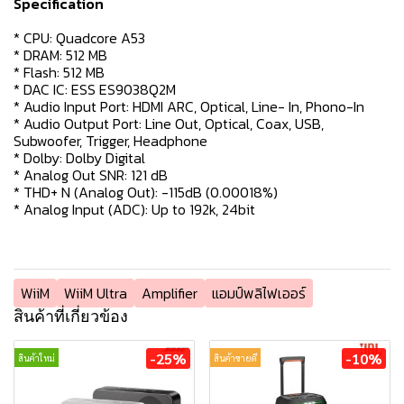
Specification
* CPU: Quadcore A53
* DRAM: 512 MB
* Flash: 512 MB
* DAC IC: ESS ES9038Q2M
* Audio Input Port: HDMI ARC, Optical, Line- In, Phono-In
* Audio Output Port: Line Out, Optical, Coax, USB,
Subwoofer, Trigger, Headphone
* Dolby: Dolby Digital
* Analog Out SNR: 121 dB
* THD+ N (Analog Out): -115dB (0.00018%)
* Analog Input (ADC): Up to 192k, 24bit
WiiM
WiiM Ultra
Amplifier
แอมป์พลิไฟเออร์
สินค้าที่เกี่ยวข้อง
-25%
-10%
สินค้าใหม่
สินค้าขายดี