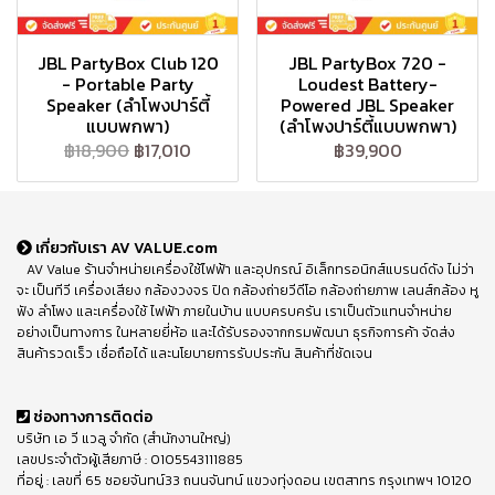
JBL PartyBox Club 120
JBL PartyBox 720 -
- Portable Party
Loudest Battery-
Speaker (ลำโพงปาร์ตี้
Powered JBL Speaker
แบบพกพา)
(ลำโพงปาร์ตี้แบบพกพา)
฿18,900
฿17,010
฿39,900
เกี่ยวกับเรา AV VALUE.com
AV Value ร้านจำหน่ายเครื่องใช้ไฟฟ้า และอุปกรณ์ อิเล็กทรอนิกส์แบรนด์ดัง ไม่ว่า
จะ เป็นทีวี เครื่องเสียง กล้องวงจร ปิด กล้องถ่ายวีดีโอ กล้องถ่ายภาพ เลนส์กล้อง หู
ฟัง ลำโพง และเครื่องใช้ ไฟฟ้า ภายในบ้าน แบบครบครัน เราเป็นตัวแทนจำหน่าย
อย่างเป็นทางการ ในหลายยี่ห้อ และได้รับรองจากกรมพัฒนา ธุรกิจการค้า จัดส่ง
สินค้ารวดเร็ว เชื่อถือได้ และนโยบายการรับประกัน สินค้าที่ชัดเจน
ช่องทางการติดต่อ
บริษัท เอ วี แวลู จำกัด (สำนักงานใหญ่)
เลขประจำตัวผู้เสียภาษี : 0105543111885
ที่อยู่ : เลขที่ 65 ซอยจันทน์33 ถนนจันทน์ แขวงทุ่งดอน เขตสาทร กรุงเทพฯ 10120