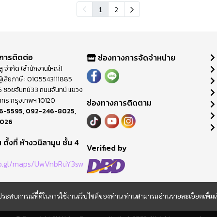
1
2
การติดต่อ
ช่องทางการจัดจำหน่าย
วลู จำกัด (สำนักงานใหญ่)
ู้เสียภาษี : 0105543111885
ี่ 65 ซอยจันทน์33 ถนนจันทน์ แขวง
าทร กรุงเทพฯ 10120
ช่องทางการติดตาม
6-5595
,
092-246-8025
,
8026
ตั้งที่ ห้างวนิลามูน ชั้น 4
M
Verified by
oo.gl/maps/UwVnbRuY3sw
และประสบการณ์ที่ดีในการใช้งานเว็บไซต์ของท่าน ท่านสามารถอ่านรายละเอียดเพิ่มเ