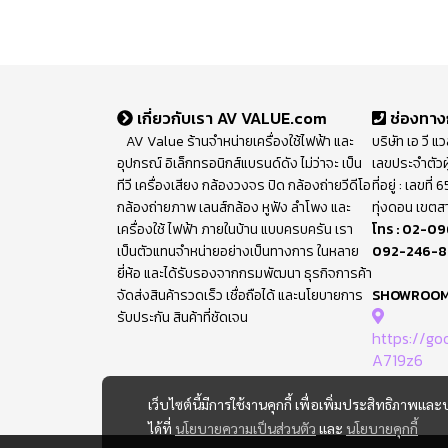
เกี่ยวกับเรา AV VALUE.com
ช่องทาง
AV Value ร้านจำหน่ายเครื่องใช้ไฟฟ้า และ
บริษัท เอ วี แ
อุปกรณ์ อิเล็กทรอนิกส์แบรนด์ดัง ไม่ว่าจะ เป็น
เลขประจำตัวผ
ทีวี เครื่องเสียง กล้องวงจร ปิด กล้องถ่ายวีดีโอ
ที่อยู่ : เลขท
กล้องถ่ายภาพ เลนส์กล้อง หูฟัง ลำโพง และ
ทุ่งดอน เขตส
เครื่องใช้ ไฟฟ้า ภายในบ้าน แบบครบครัน เรา
โทร :
02-09
เป็นตัวแทนจำหน่ายอย่างเป็นทางการ ในหลาย
092-246-
ยี่ห้อ และได้รับรองจากกรมพัฒนา ธุรกิจการค้า
จัดส่งสินค้ารวดเร็ว เชื่อถือได้ และนโยบายการ
SHOWROO
รับประกัน สินค้าที่ชัดเจน
https://g
A719z6
เว็บไซต์นี้มีการใช้งานคุกกี้ เพื่อเพิ่มประสิทธิภาพ
ได้ที่
นโยบายความเป็นส่วนตัว
และ
นโยบายคุกกี้