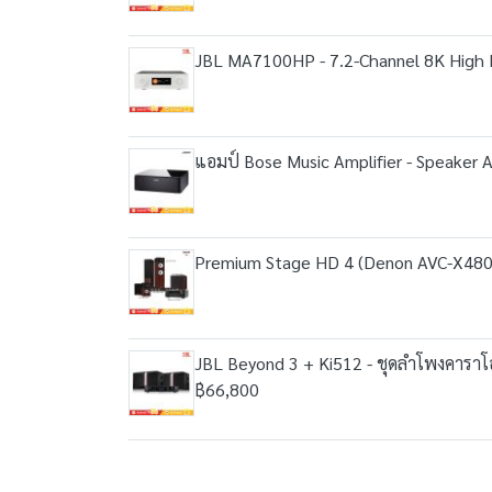
JBL MA7100HP - 7.2-Channel 8K High 
แอมป์ Bose Music Amplifier - Speaker A
Premium Stage HD 4 (Denon AVC-X480
JBL Beyond 3 + Ki512 - ชุดลำโพงคาราโ
฿66,800