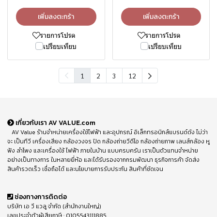
เพิ่มลงตะกร้า
เพิ่มลงตะกร้า
รายการโปรด
รายการโปรด
เปรียบเทียบ
เปรียบเทียบ
1
2
3
12
เกี่ยวกับเรา AV VALUE.com
AV Value ร้านจำหน่ายเครื่องใช้ไฟฟ้า และอุปกรณ์ อิเล็กทรอนิกส์แบรนด์ดัง ไม่ว่า
จะ เป็นทีวี เครื่องเสียง กล้องวงจร ปิด กล้องถ่ายวีดีโอ กล้องถ่ายภาพ เลนส์กล้อง หู
ฟัง ลำโพง และเครื่องใช้ ไฟฟ้า ภายในบ้าน แบบครบครัน เราเป็นตัวแทนจำหน่าย
อย่างเป็นทางการ ในหลายยี่ห้อ และได้รับรองจากกรมพัฒนา ธุรกิจการค้า จัดส่ง
สินค้ารวดเร็ว เชื่อถือได้ และนโยบายการรับประกัน สินค้าที่ชัดเจน
ช่องทางการติดต่อ
บริษัท เอ วี แวลู จำกัด (สำนักงานใหญ่)
เลขประจำตัวผู้เสียภาษี : 0105543111885