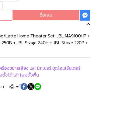
ซื้อเลย
so/Latte Home Theater Set: JBL MA9100HP +
e 250B + JBL Stage 240H + JBL Stage 220P +
ครื่องขยายเสียง และ มิกเซอร์
,
ชุดโฮมเธียเตอร์
,
ตั้งโต๊ะ
,
ลำโพงตั้งพื้น
ียบ
แชร์