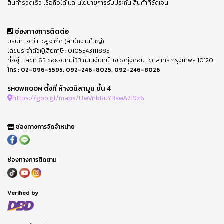
สินค้ารวดเร็ว เชื่อถือได้ และนโยบายการรับประกัน สินค้าที่ชัดเจน
ช่องทางการติดต่อ
บริษัท เอ วี แวลู จำกัด (สำนักงานใหญ่)
เลขประจำตัวผู้เสียภาษี : 0105543111885
ที่อยู่ : เลขที่ 65 ซอยจันทน์33 ถนนจันทน์ แขวงทุ่งดอน เขตสาทร กรุงเทพฯ 10120
โทร :
02-096-5595
,
092-246-8025
,
092-246-8026
ตั้งที่ ห้างวนิลามูน ชั้น 4
SHOWROOM
https://goo.gl/maps/UwVnbRuY3swA719z6
ช่องทางการจัดจำหน่าย
ช่องทางการติดตาม
Verified by