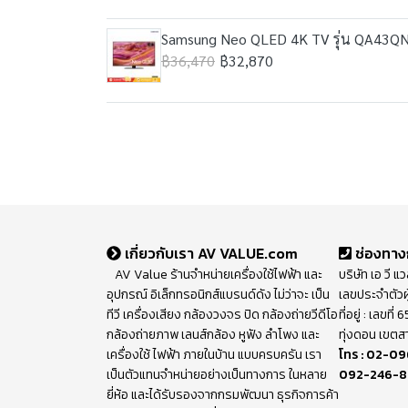
Samsung Neo QLED 4K TV รุ่น QA43QN9
฿36,470
฿32,870
เกี่ยวกับเรา AV VALUE.com
ช่องทาง
AV Value ร้านจำหน่ายเครื่องใช้ไฟฟ้า และ
บริษัท เอ วี แ
อุปกรณ์ อิเล็กทรอนิกส์แบรนด์ดัง ไม่ว่าจะ เป็น
เลขประจำตัวผ
ทีวี เครื่องเสียง กล้องวงจร ปิด กล้องถ่ายวีดีโอ
ที่อยู่ : เลขท
กล้องถ่ายภาพ เลนส์กล้อง หูฟัง ลำโพง และ
ทุ่งดอน เขตส
เครื่องใช้ ไฟฟ้า ภายในบ้าน แบบครบครัน เรา
โทร :
02-09
เป็นตัวแทนจำหน่ายอย่างเป็นทางการ ในหลาย
092-246-
ยี่ห้อ และได้รับรองจากกรมพัฒนา ธุรกิจการค้า