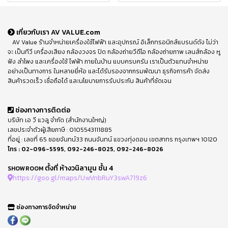
เกี่ยวกับเรา AV VALUE.com
AV Value ร้านจำหน่ายเครื่องใช้ไฟฟ้า และอุปกรณ์ อิเล็กทรอนิกส์แบรนด์ดัง ไม่ว่า
จะ เป็นทีวี เครื่องเสียง กล้องวงจร ปิด กล้องถ่ายวีดีโอ กล้องถ่ายภาพ เลนส์กล้อง หู
ฟัง ลำโพง และเครื่องใช้ ไฟฟ้า ภายในบ้าน แบบครบครัน เราเป็นตัวแทนจำหน่าย
อย่างเป็นทางการ ในหลายยี่ห้อ และได้รับรองจากกรมพัฒนา ธุรกิจการค้า จัดส่ง
สินค้ารวดเร็ว เชื่อถือได้ และนโยบายการรับประกัน สินค้าที่ชัดเจน
ช่องทางการติดต่อ
บริษัท เอ วี แวลู จำกัด (สำนักงานใหญ่)
เลขประจำตัวผู้เสียภาษี : 0105543111885
ที่อยู่ : เลขที่ 65 ซอยจันทน์33 ถนนจันทน์ แขวงทุ่งดอน เขตสาทร กรุงเทพฯ 10120
โทร :
02-096-5595
,
092-246-8025
,
092-246-8026
ตั้งที่ ห้างวนิลามูน ชั้น 4
SHOWROOM
https://goo.gl/maps/UwVnbRuY3swA719z6
ช่องทางการจัดจำหน่าย