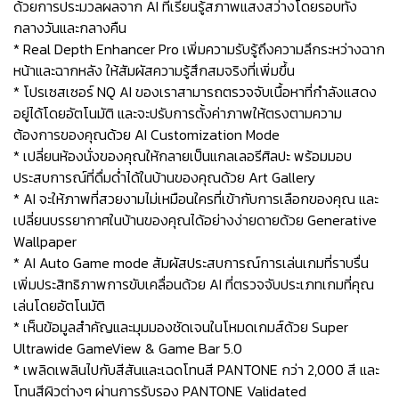
ด้วยการประมวลผลจาก AI ที่เรียนรู้สภาพแสงสว่างโดยรอบทั้ง
กลางวันและกลางคืน
* Real Depth Enhancer Pro เพิ่มความรับรู้ถึงความลึกระหว่างฉาก
หน้าและฉากหลัง ให้สัมผัสความรู้สึกสมจริงที่เพิ่มขึ้น
* โปรเซสเซอร์ NQ AI ของเราสามารถตรวจจับเนื้อหาที่กำลังแสดง
อยู่ได้โดยอัตโนมัติ และจะปรับการตั้งค่าภาพให้ตรงตามความ
ต้องการของคุณด้วย AI Customization Mode
* เปลี่ยนห้องนั่งของคุณให้กลายเป็นแกลเลอรีศิลปะ พร้อมมอบ
ประสบการณ์ที่ดื่มด่ำได้ในบ้านของคุณด้วย Art Gallery
* AI จะให้ภาพที่สวยงามไม่เหมือนใครที่เข้ากับการเลือกของคุณ และ
เปลี่ยนบรรยากาศในบ้านของคุณได้อย่างง่ายดายด้วย Generative
Wallpaper
* AI Auto Game mode สัมผัสประสบการณ์การเล่นเกมที่ราบรื่น
เพิ่มประสิทธิภาพการขับเคลื่อนด้วย AI ที่ตรวจจับประเภทเกมที่คุณ
เล่นโดยอัตโนมัติ
* เห็นข้อมูลสำคัญและมุมมองชัดเจนในโหมดเกมส์ด้วย Super
Ultrawide GameView & Game Bar 5.0
* เพลิดเพลินไปกับสีสันและเฉดโทนสี PANTONE กว่า 2,000 สี และ
โทนสีผิวต่างๆ ผ่านการรับรอง PANTONE Validated