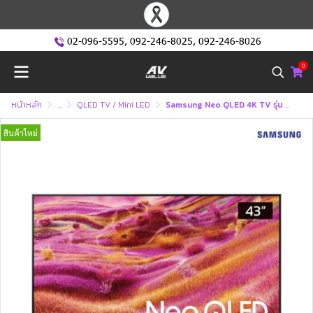
02-096-5595
,
092-246-8025
,
092-246-8026
0
หน้าหลัก
...
QLED TV / Mini LED
Samsung Neo QLED 4K TV รุ่น QA43QN90FAKXXT ทีวีขนาด 43 นิ้ว QN90F Series ( 43QN90F , 43QN90 )
สินค้าใหม่