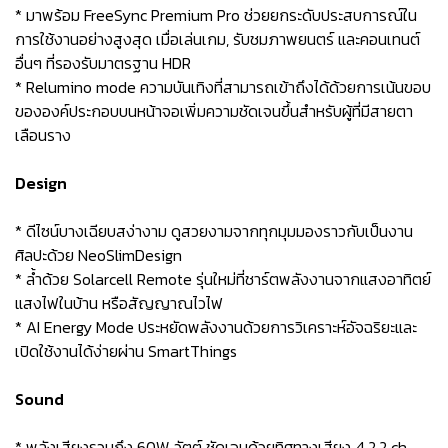
* มาพร้อม FreeSync Premium Pro ช่วยยกระดับประสบการณ์ใน
การใช้งานอย่างสูงสุด เมื่อเล่นเกม, รับชมภาพยนตร์ และคอนเทนต์
อื่นๆ ที่รองรับมาตรฐาน HDR
* Relumino mode ความบันเทิงที่สามารถเข้าถึงได้ด้วยการเน้นขอบ
ขององค์ประกอบบนหน้าจอเพิ่มความชัดเจนขึ้นสำหรับผู้ที่มีสายตา
เลือนราง
Design
* ดีไซน์บางเฉียบสง่างาม ดูสวยงามจากทุกมุมมองราวกับเป็นงาน
ศิลปะด้วย NeoSlimDesign
* ล้ำด้วย Solarcell Remote รุ่นใหม่ที่ชาร์ตพลังงานจากแสงอาทิตย์
แสงไฟในบ้าน หรือสัญญาณไวไฟ
* AI Energy Mode ประหยัดพลังงานด้วยการวิเคราะห์อัจฉริยะและ
เปิดใช้งานได้ง่ายผ่าน SmartThings
Sound
* พลังเสียงรวมถึง 60W วัตต์ ชัดเจนด้วยทิศทางเสียง 4.2.2 ch