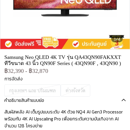
1/4
Samsung Neo QLED 4K TV รุ่น QA43QN90FAKXXT
ทีวีขนาด 43 นิ้ว QN90F Series ( 43QN90F , 43QN90 )
฿32,390
-
฿32,870
การจัดส่ง
กรุงเทพฯ และ ปริมณฑล
ต่างจังหวัด
คำอธิบายสินค้าแบบย่อ
สัมผัสพลัง AI เต็มรูปแบบระดับ 4K ด้วย NQ4 AI Gen3 Processor
พร้อมกับ 4K AI Upscaling Pro เพื่อยกระดับความบันเทิงจาก AI
จำนวน 128 โครงข่าย