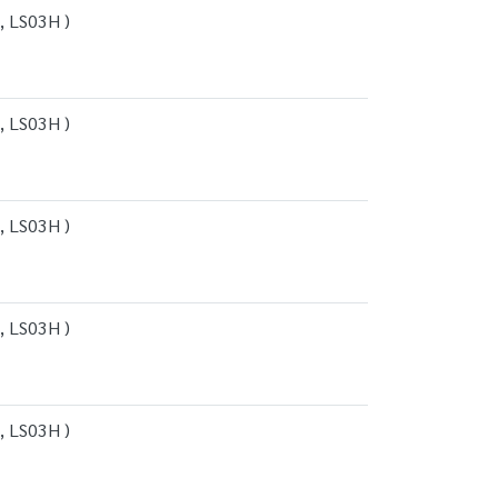
, LS03H )
, LS03H )
, LS03H )
, LS03H )
, LS03H )