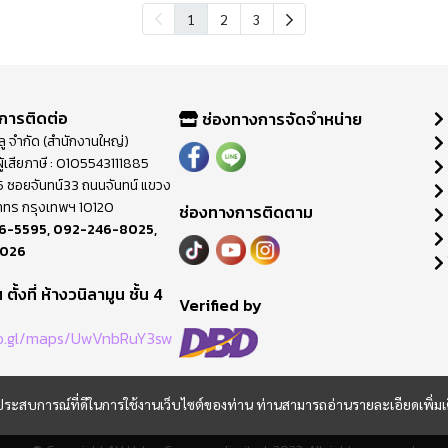
1
2
3
การติดต่อ
ช่องทางการจัดจำหน่าย
วลู จำกัด (สำนักงานใหญ่)
ู้เสียภาษี : 0105543111885
ี่ 65 ซอยจันทน์33 ถนนจันทน์ แขวง
าทร กรุงเทพฯ 10120
ช่องทางการติดตาม
6-5595
,
092-246-8025
,
8026
ตั้งที่ ห้างวนิลามูน ชั้น 4
M
Verified by
oo.gl/maps/UwVnbRuY3sw
และประสบการณ์ที่ดีในการใช้งานเว็บไซต์ของท่าน ท่านสามารถอ่านรายละเอียดเพิ่มเ