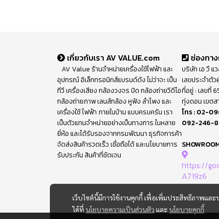
เกี่ยวกับเรา AV VALUE.com
ช่องทาง
AV Value ร้านจำหน่ายเครื่องใช้ไฟฟ้า และ
บริษัท เอ วี แ
อุปกรณ์ อิเล็กทรอนิกส์แบรนด์ดัง ไม่ว่าจะ เป็น
เลขประจำตัวผ
ทีวี เครื่องเสียง กล้องวงจร ปิด กล้องถ่ายวีดีโอ
ที่อยู่ : เลขท
กล้องถ่ายภาพ เลนส์กล้อง หูฟัง ลำโพง และ
ทุ่งดอน เขตส
เครื่องใช้ ไฟฟ้า ภายในบ้าน แบบครบครัน เรา
โทร :
02-09
เป็นตัวแทนจำหน่ายอย่างเป็นทางการ ในหลาย
092-246-
ยี่ห้อ และได้รับรองจากกรมพัฒนา ธุรกิจการค้า
จัดส่งสินค้ารวดเร็ว เชื่อถือได้ และนโยบายการ
SHOWROO
รับประกัน สินค้าที่ชัดเจน
https://g
A719z6
เว็บไซต์นี้มีการใช้งานคุกกี้ เพื่อเพิ่มประสิทธิภาพ
ได้ที่
นโยบายความเป็นส่วนตัว
และ
นโยบายคุกกี้