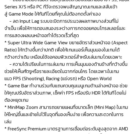
Series X/S หรือ PC ทีวีจะตรวจพบสัญญาณเกมและสลับเข้า
สู่ Game Mode ให้ทันทีโดยที่คุณไม่ต้องกดตั้งค่าเอง
- ลด Input Lag ระบบจะปิดการประมวลผลภาพบางส่วนที่ไม่
จำเป็น เพื่อให้การตอบสนองระหว่างการกดจอยคอนโทรลเลอร์และ
การแสดงผลบนหน้าจอทำได้รวดเร็วที่สุด
* Super Ultra Wide Game View ขยายอัตราส่วนหน้าจอ (Aspect
Ratio) ให้กว้างขึ้นกว่าปกติ เพื่อให้เกมเมอร์เห็นมุมมองในเกมได้
กว้างกว่าเดิม เหมือนใช้จอคอมพิวเตอร์สำหรับเล่นเกมโดยเฉพาะ
- ความได้เปรียบในการเล่นเกม การเห็นมุมมองด้านข้างที่กว้างขึ้น
ช่วยให้เห็นศัตรูหรือรายละเอียดในฉากก่อนใคร โดยเฉพาะในเกม
แนว FPS (Shooting), Racing (แข่งรถ) หรือ Open World
* Game Bar ทำงานร่วมกับแถบควบคุมเมนูเกมด้านล่างหน้าจอ ช่วย
ให้คุณปรับอัตราส่วนภาพ, เช็คค่า FPS หรือปรับ HDR ได้ทันทีโดยไม่
ต้องหยุดเกม
* MiniMap Zoom สามารถขยายแผนที่ขนาดเล็ก (Mini Map) ในเกม
ให้ใหญ่ขึ้นและย้ายไปไว้ในจุดที่มองเห็นง่าย เพื่อความสะดวกในการ
เล่น
* FreeSync Premium มาตรฐานการเชื่อมต่อระดับสูงสุดจาก AMD