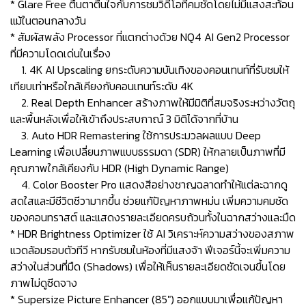
* Glare Free ตื่นตาตื่นใจกับการชมวิดีโอที่คมชัดโดยไม่มีแสงสะท้อน
แม้ในตอนกลางวัน
* สัมผัสพลัง Processor ที่แตกต่างด้วย NQ4 AI Gen2 Processor
ที่มีความโดดเด่นในเรื่อง
1. 4K AI Upscaling ยกระดับความบันเทิงของคอนเทนท์ที่รับชมให้
เทียบเท่าหรือใกล้เคียงกับคอนเทนท์ระดับ 4K
2. Real Depth Enhancer สร้างภาพให้มีมิติที่สมจริงระหว่างวัตถุ
และพื้นหลังเพื่อให้เข้าถึงประสบกาณ์ 3 มิติได้จากที่บ้าน
3. Auto HDR Remastering ใช้การประมวลผลแบบ Deep
Learning เพื่อเปลี่ยนภาพแบบธรรมดา (SDR) ให้กลายเป็นภาพที่มี
คุณภาพใกล้เคียงกับ HDR (High Dynamic Range)
4. Color Booster Pro แสดงสีอย่างชาญฉลาดทำให้แต่ละฉากดู
สดใสและมีชีวิตชีวามากขึ้น ช่วยแก้ปัญหาภาพหม่น เพิ่มความคมชัด
ของคอนทราสต์ และแสดงรายละเอียดครบถ้วนทั้งในฉากสว่างและมืด
* HDR Brightness Optimizer ใช้ AI วิเคราะห์ความสว่างของสภาพ
แวดล้อมรอบตัวทีวี หากรับชมในห้องที่มีแสงจ้า ฟีเจอร์นี้จะเพิ่มความ
สว่างในส่วนที่มืด (Shadows) เพื่อให้เห็นรายละเอียดชัดเจนขึ้นโดย
ภาพไม่ดูซีดจาง
* Supersize Picture Enhancer (85") ออกแบบมาเพื่อแก้ปัญหา