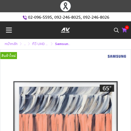
02-096-5595
,
092-246-8025
,
092-246-8026
0
หน้าหลัก
...
ทีวี UHD หรือ ทีวี 4K (Ultra High Defination )
Samsung The Frame QLED 4K TV รุ่น QA65LS03HEKXXT ทีวีขนาด 65 นิ้ว LS03 Series ( 65LS03H , 65LS03 , LS03H ) (Samsung TV)
สินค้าใหม่