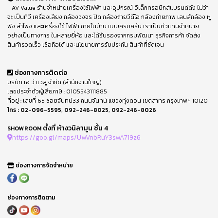
AV Value ร้านจำหน่ายเครื่องใช้ไฟฟ้า และอุปกรณ์ อิเล็กทรอนิกส์แบรนด์ดัง ไม่ว่า
จะ เป็นทีวี เครื่องเสียง กล้องวงจร ปิด กล้องถ่ายวีดีโอ กล้องถ่ายภาพ เลนส์กล้อง หู
ฟัง ลำโพง และเครื่องใช้ ไฟฟ้า ภายในบ้าน แบบครบครัน เราเป็นตัวแทนจำหน่าย
อย่างเป็นทางการ ในหลายยี่ห้อ และได้รับรองจากกรมพัฒนา ธุรกิจการค้า จัดส่ง
สินค้ารวดเร็ว เชื่อถือได้ และนโยบายการรับประกัน สินค้าที่ชัดเจน
ช่องทางการติดต่อ
บริษัท เอ วี แวลู จำกัด (สำนักงานใหญ่)
เลขประจำตัวผู้เสียภาษี : 0105543111885
ที่อยู่ : เลขที่ 65 ซอยจันทน์33 ถนนจันทน์ แขวงทุ่งดอน เขตสาทร กรุงเทพฯ 10120
โทร :
02-096-5595
,
092-246-8025
,
092-246-8026
ตั้งที่ ห้างวนิลามูน ชั้น 4
SHOWROOM
https://goo.gl/maps/UwVnbRuY3swA719z6
ช่องทางการจัดจำหน่าย
ช่องทางการติดตาม