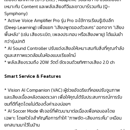
เหมาะกับ Content และพลังเสียงทีวีและซาวบาร์รวมกัน (Q-
Symphony)
* Active Voice Amplifier Pro รุ่น Pro จะใช้การเรียนรู้เชิงลึก
(Deep Learning) เพื่อแยก "เสียงพูดของตัวละคร" ออกจาก "เสียง
พื้นหลัง" (เช่น เสียงระเบิด, เพลงประกอบ หรือเสียงพายุ) ได้แม่นยำ
กว่ารุ่นปกติ
* AI Sound Controller ปรับแต่งเสียงให้เหมาะสมกับสิ่งที่คุณกำลัง
ดูและสภาพแวดล้อมในห้องแบบเรียลไทม์
* พลังเสียงรวมถึง 20W วัตต์ ชัดเจนด้วยทิศทางเสียง 2.0 ch
Smart Service & Features
* Vision AI Companion (VAC) ผู้ช่วยอัจฉริยะที่คอยปรับจูนภาพ
และเสียงเบื้องหลังตลอดเวลา เพื่อให้คุณได้รับประสบการณ์การรับ
ชมที่ดีที่สุดโดยไม่ต้องตั้งค่าเองบ่อยๆ
* AI Soccer Mode ฟีเจอร์ที่พัฒนามาต่อเนื่องเพื่อคอบอลโดย
เฉพาะ โดยหัวใจสำคัญคือการทำให้ "ภาพชัด-เสียงกระหึ่ม" เหมือน
ยกสนามมาไว้ในบ้าน