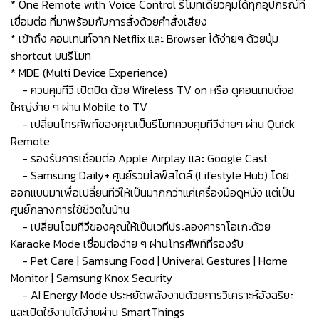
* One Remote with Voice Control รีโมทเดียวคุมได้ทุกอุปกรณ์ที่
เชื่อมต่อ ที่มาพร้อมกับการสั่งด้วยคำสั่งเสียง
* เข้าถึง คอนเทนท์จาก Netflix และ Browser ได้ง่ายๆ ด้วยปุ่ม
shortcut บนรีโมท
* MDE (Multi Device Experience)
- ควบคุมทีวี เปิดปิด ด้วย Wireless TV on หรือ ดูคอนเทนต์จอ
ใหญ่ง่าย ๆ ผ่าน Mobile to TV
- เปลี่ยนโทรศัพท์ของคุณเป็นรีโมทควบคุมทีวีง่ายๆ ผ่าน Quick
Remote
- รองรับการเชื่อมต่อ Apple Airplay และ Google Cast
- Samsung Daily+ ศูนย์รวมไลฟ์สไตล์ (Lifestyle Hub) โดย
ออกแบบมาเพื่อเปลี่ยนทีวีให้เป็นมากกว่าแค่เครื่องมือดูหนัง แต่เป็น
ศูนย์กลางการใช้ชีวิตในบ้าน
- เปลี่ยนโฉมทีวีของคุณให้เป็นเวทีประลองคาราโอเกะด้วย
Karaoke Mode เชื่อมต่อง่าย ๆ ผ่านโทรศัพท์ที่รองรับ
- Pet Care | Samsung Food | Univeral Gestures | Home
Monitor | Samsung Knox Security
- AI Energy Mode ประหยัดพลังงานด้วยการวิเคราะห์อัจฉริยะ
และเปิดใช้งานได้ง่ายผ่าน SmartThings