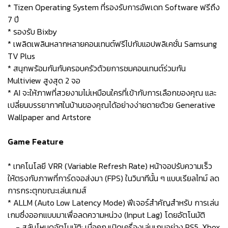
* Tizen Operating System ที่รองรับการอัพเดท Software ฟรีถึง
7 ปี
* รองรับ Bixby
* เพลิดเพลินหลากหลายคอนเทนต์ฟรีไปกับแอปพลิเคชั่น Samsung
TV Plus
* สนุกพร้อมกันกับครอบครัวด้วยการชมคอนเทนต์ร่วมกัน
Multiview สูงสุด 2 จอ
* AI จะให้ภาพที่สวยงามไม่เหมือนใครที่เข้ากับการเลือกของคุณ และ
เปลี่ยนบรรยากาศในบ้านของคุณได้อย่างง่ายดายด้วย Generative
Wallpaper and Artstore
Game Feature
* เทคโนโลยี VRR (Variable Refresh Rate) หน้าจอปรับความเร็ว
ให้ตรงกับภาพที่การ์ดจอส่งมา (FPS) ในวินาทีนั้น ๆ แบบเรียลไทม์ ลด
การกระตุกขณะเล่นเกมส์
* ALLM (Auto Low Latency Mode) ฟีเจอร์สำคัญสำหรับ การเล่น
เกมซึ่งออกแบบมาเพื่อลดความหน่วง (Input Lag) โดยอัตโนมัติ
- สลับโหมดอัตโนมัติ: เมื่อคุณเปิดเครื่องเล่นเกมอย่าง PS5, Xbox