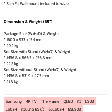
* Slim Fit Wallmount included ในกล่อง
Dimension & Weight (65")
Package Size (WxHxD) & Weight
* 1600 x 933 x 154 mm
* 29.2 kg
Set Size with Stand (WxHxD) & Weight
* 1456.8 x 866.5 x 256.8 mm
* 22.2 kg
Set Size without Stand (WxHxD) & Weight
* 1456.8 x 831.9 x 27.5 mm
* 21.8 kg
Samsung
4K TV
The Frame
QLED
ทีวี
LS03
LS03H
ทีวีขนาด 65 นิ้ว
65LS03H
65LS03