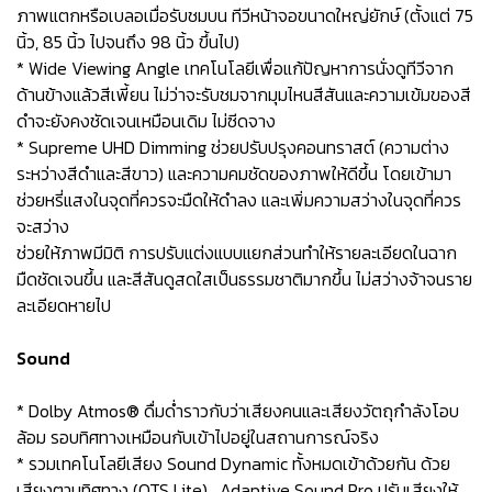
ภาพแตกหรือเบลอเมื่อรับชมบน ทีวีหน้าจอขนาดใหญ่ยักษ์ (ตั้งแต่ 75
นิ้ว, 85 นิ้ว ไปจนถึง 98 นิ้ว ขึ้นไป)
* Wide Viewing Angle เทคโนโลยีเพื่อแก้ปัญหาการนั่งดูทีวีจาก
ด้านข้างแล้วสีเพี้ยน ไม่ว่าจะรับชมจากมุมไหนสีสันและความเข้มของสี
ดำจะยังคงชัดเจนเหมือนเดิม ไม่ซีดจาง
* Supreme UHD Dimming ช่วยปรับปรุงคอนทราสต์ (ความต่าง
ระหว่างสีดำและสีขาว) และความคมชัดของภาพให้ดีขึ้น โดยเข้ามา
ช่วยหรี่แสงในจุดที่ควรจะมืดให้ดำลง และเพิ่มความสว่างในจุดที่ควร
จะสว่าง
ช่วยให้ภาพมีมิติ การปรับแต่งแบบแยกส่วนทำให้รายละเอียดในฉาก
มืดชัดเจนขึ้น และสีสันดูสดใสเป็นธรรมชาติมากขึ้น ไม่สว่างจ้าจนราย
ละเอียดหายไป
Sound
* Dolby Atmos® ดื่มด่ำราวกับว่าเสียงคนและเสียงวัตถุกำลังโอบ
ล้อม รอบทิศทางเหมือนกับเข้าไปอยู่ในสถานการณ์จริง
* รวมเทคโนโลยีเสียง Sound Dynamic ทั้งหมดเข้าด้วยกัน ด้วย
เสียงตามทิศทาง (OTS Lite) , Adaptive Sound Pro ปรับเสียงให้