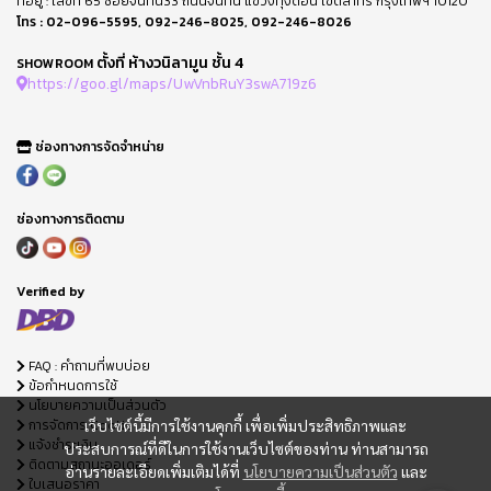
ที่อยู่ : เลขที่ 65 ซอยจันทน์33 ถนนจันทน์ แขวงทุ่งดอน เขตสาทร กรุงเทพฯ 10120
โทร :
02-096-5595
,
092-246-8025
,
092-246-8026
ตั้งที่ ห้างวนิลามูน ชั้น 4
SHOWROOM
https://goo.gl/maps/UwVnbRuY3swA719z6
ช่องทางการจัดจำหน่าย
ช่องทางการติดตาม
Verified by
FAQ : คำถามที่พบบ่อย
ข้อกำหนดการใช้
นโยบายความเป็นส่วนตัว
การจัดการ Cookie
เว็บไซต์นี้มีการใช้งานคุกกี้ เพื่อเพิ่มประสิทธิภาพและ
แจ้งชำระเงิน
ประสบการณ์ที่ดีในการใช้งานเว็บไซต์ของท่าน ท่านสามารถ
ติดตามสถานะออเดอร์
อ่านรายละเอียดเพิ่มเติมได้ที่
นโยบายความเป็นส่วนตัว
และ
ใบเสนอราคา