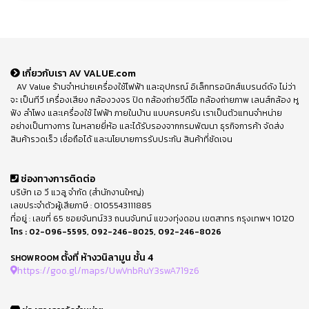
เกี่ยวกับเรา AV VALUE.com
AV Value ร้านจำหน่ายเครื่องใช้ไฟฟ้า และอุปกรณ์ อิเล็กทรอนิกส์แบรนด์ดัง ไม่ว่า
จะ เป็นทีวี เครื่องเสียง กล้องวงจร ปิด กล้องถ่ายวีดีโอ กล้องถ่ายภาพ เลนส์กล้อง หู
ฟัง ลำโพง และเครื่องใช้ ไฟฟ้า ภายในบ้าน แบบครบครัน เราเป็นตัวแทนจำหน่าย
อย่างเป็นทางการ ในหลายยี่ห้อ และได้รับรองจากกรมพัฒนา ธุรกิจการค้า จัดส่ง
สินค้ารวดเร็ว เชื่อถือได้ และนโยบายการรับประกัน สินค้าที่ชัดเจน
ช่องทางการติดต่อ
บริษัท เอ วี แวลู จำกัด (สำนักงานใหญ่)
เลขประจำตัวผู้เสียภาษี : 0105543111885
ที่อยู่ : เลขที่ 65 ซอยจันทน์33 ถนนจันทน์ แขวงทุ่งดอน เขตสาทร กรุงเทพฯ 10120
โทร :
02-096-5595
,
092-246-8025
,
092-246-8026
ตั้งที่ ห้างวนิลามูน ชั้น 4
SHOWROOM
https://goo.gl/maps/UwVnbRuY3swA719z6