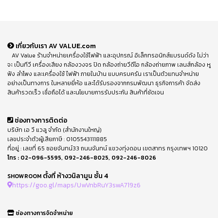
เกี่ยวกับเรา AV VALUE.com
AV Value ร้านจำหน่ายเครื่องใช้ไฟฟ้า และอุปกรณ์ อิเล็กทรอนิกส์แบรนด์ดัง ไม่ว่า
จะ เป็นทีวี เครื่องเสียง กล้องวงจร ปิด กล้องถ่ายวีดีโอ กล้องถ่ายภาพ เลนส์กล้อง หู
ฟัง ลำโพง และเครื่องใช้ ไฟฟ้า ภายในบ้าน แบบครบครัน เราเป็นตัวแทนจำหน่าย
อย่างเป็นทางการ ในหลายยี่ห้อ และได้รับรองจากกรมพัฒนา ธุรกิจการค้า จัดส่ง
สินค้ารวดเร็ว เชื่อถือได้ และนโยบายการรับประกัน สินค้าที่ชัดเจน
ช่องทางการติดต่อ
บริษัท เอ วี แวลู จำกัด (สำนักงานใหญ่)
เลขประจำตัวผู้เสียภาษี : 0105543111885
ที่อยู่ : เลขที่ 65 ซอยจันทน์33 ถนนจันทน์ แขวงทุ่งดอน เขตสาทร กรุงเทพฯ 10120
โทร :
02-096-5595
,
092-246-8025
,
092-246-8026
ตั้งที่ ห้างวนิลามูน ชั้น 4
SHOWROOM
https://goo.gl/maps/UwVnbRuY3swA719z6
ช่องทางการจัดจำหน่าย