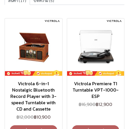
สินค้า
(17)
บทความ
(5)
-9%
-24%
Victrola 6-in-1
Victrola Premiere T1
Nostalgic Bluetooth
Turntable VPT-1000-
Record Player with 3-
ESP
speed Turntable with
฿16,900
฿12,900
CD and Cassette
฿12,000
฿10,900