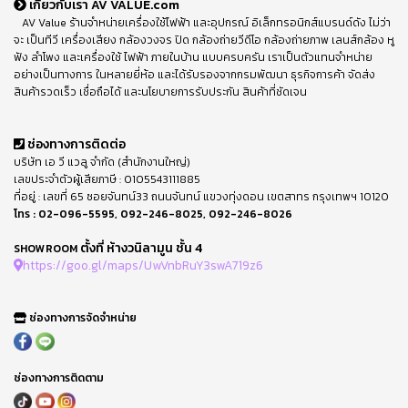
เกี่ยวกับเรา AV VALUE.com
AV Value ร้านจำหน่ายเครื่องใช้ไฟฟ้า และอุปกรณ์ อิเล็กทรอนิกส์แบรนด์ดัง ไม่ว่า
จะ เป็นทีวี เครื่องเสียง กล้องวงจร ปิด กล้องถ่ายวีดีโอ กล้องถ่ายภาพ เลนส์กล้อง หู
ฟัง ลำโพง และเครื่องใช้ ไฟฟ้า ภายในบ้าน แบบครบครัน เราเป็นตัวแทนจำหน่าย
อย่างเป็นทางการ ในหลายยี่ห้อ และได้รับรองจากกรมพัฒนา ธุรกิจการค้า จัดส่ง
สินค้ารวดเร็ว เชื่อถือได้ และนโยบายการรับประกัน สินค้าที่ชัดเจน
ช่องทางการติดต่อ
บริษัท เอ วี แวลู จำกัด (สำนักงานใหญ่)
เลขประจำตัวผู้เสียภาษี : 0105543111885
ที่อยู่ : เลขที่ 65 ซอยจันทน์33 ถนนจันทน์ แขวงทุ่งดอน เขตสาทร กรุงเทพฯ 10120
โทร :
02-096-5595
,
092-246-8025
,
092-246-8026
ตั้งที่ ห้างวนิลามูน ชั้น 4
SHOWROOM
https://goo.gl/maps/UwVnbRuY3swA719z6
ช่องทางการจัดจำหน่าย
ช่องทางการติดตาม