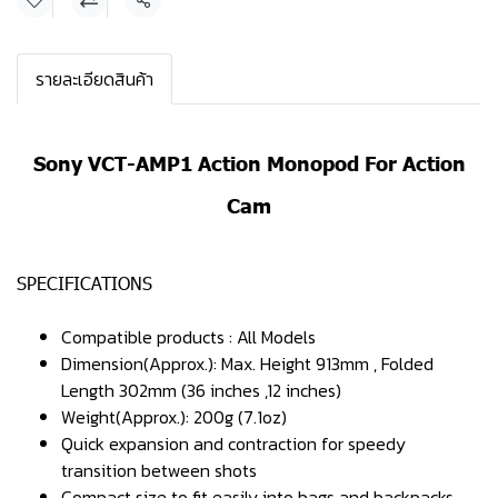
แชร์
รายละเอียดสินค้า
Sony VCT-AMP1 Action Monopod For Action
Cam
SPECIFICATIONS
Compatible products : All Models
Dimension(Approx.): Max. Height 913mm , Folded
Length 302mm (36 inches ,12 inches)
Weight(Approx.): 200g (7.1oz)
Quick expansion and contraction for speedy
transition between shots
Compact size to fit easily into bags and backpacks