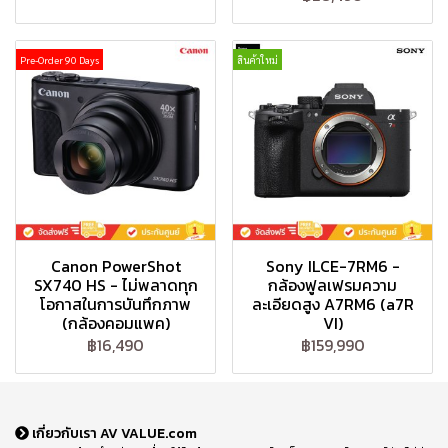
Pre-Order 90 Days
สินค้าใหม่
Canon PowerShot
Sony ILCE-7RM6 -
SX740 HS - ไม่พลาดทุก
กล้องฟูลเฟรมความ
โอกาสในการบันทึกภาพ
ละเอียดสูง A7RM6 (a7R
(กล้องคอมแพค)
VI)
฿16,490
฿159,990
เกี่ยวกับเรา AV VALUE.com