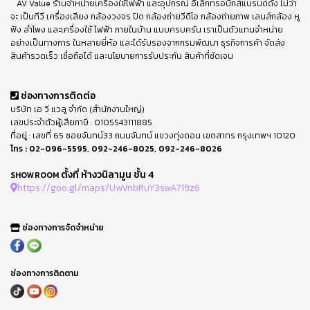
AV Value ร้านจำหน่ายเครื่องใช้ไฟฟ้า และอุปกรณ์ อิเล็กทรอนิกส์แบรนด์ดัง ไม่ว่า
จะ เป็นทีวี เครื่องเสียง กล้องวงจร ปิด กล้องถ่ายวีดีโอ กล้องถ่ายภาพ เลนส์กล้อง หู
ฟัง ลำโพง และเครื่องใช้ ไฟฟ้า ภายในบ้าน แบบครบครัน เราเป็นตัวแทนจำหน่าย
อย่างเป็นทางการ ในหลายยี่ห้อ และได้รับรองจากกรมพัฒนา ธุรกิจการค้า จัดส่ง
สินค้ารวดเร็ว เชื่อถือได้ และนโยบายการรับประกัน สินค้าที่ชัดเจน
ช่องทางการติดต่อ
บริษัท เอ วี แวลู จำกัด (สำนักงานใหญ่)
เลขประจำตัวผู้เสียภาษี : 0105543111885
ที่อยู่ : เลขที่ 65 ซอยจันทน์33 ถนนจันทน์ แขวงทุ่งดอน เขตสาทร กรุงเทพฯ 10120
โทร :
02-096-5595
,
092-246-8025
,
092-246-8026
ตั้งที่ ห้างวนิลามูน ชั้น 4
SHOWROOM
https://goo.gl/maps/UwVnbRuY3swA719z6
ช่องทางการจัดจำหน่าย
ช่องทางการติดตาม