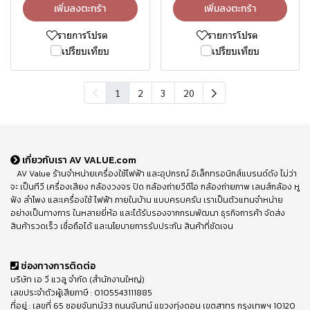
เพิ่มลงตะกร้า
เพิ่มลงตะกร้า
รายการโปรด
รายการโปรด
เปรียบเทียบ
เปรียบเทียบ
1
2
3
20
เกี่ยวกับเรา AV VALUE.com
AV Value ร้านจำหน่ายเครื่องใช้ไฟฟ้า และอุปกรณ์ อิเล็กทรอนิกส์แบรนด์ดัง ไม่ว่า
จะ เป็นทีวี เครื่องเสียง กล้องวงจร ปิด กล้องถ่ายวีดีโอ กล้องถ่ายภาพ เลนส์กล้อง หู
ฟัง ลำโพง และเครื่องใช้ ไฟฟ้า ภายในบ้าน แบบครบครัน เราเป็นตัวแทนจำหน่าย
อย่างเป็นทางการ ในหลายยี่ห้อ และได้รับรองจากกรมพัฒนา ธุรกิจการค้า จัดส่ง
สินค้ารวดเร็ว เชื่อถือได้ และนโยบายการรับประกัน สินค้าที่ชัดเจน
ช่องทางการติดต่อ
บริษัท เอ วี แวลู จำกัด (สำนักงานใหญ่)
เลขประจำตัวผู้เสียภาษี : 0105543111885
ที่อยู่ : เลขที่ 65 ซอยจันทน์33 ถนนจันทน์ แขวงทุ่งดอน เขตสาทร กรุงเทพฯ 10120