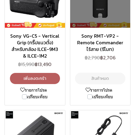
Sony VG-C5 - Vertical
Sony RMT-VP2 -
Grip (กริ๊ปแนวตั้ง)
Remote Commander
สำหรับกล้อง ILCE-9M3
ไร้สาย (รีโมท)
& ILCE-1M2
฿2,790
฿2,706
฿15,990
฿13,490
เพิ่มลงตะกร้า
สินค้าหมด
รายการโปรด
รายการโปรด
เปรียบเทียบ
เปรียบเทียบ