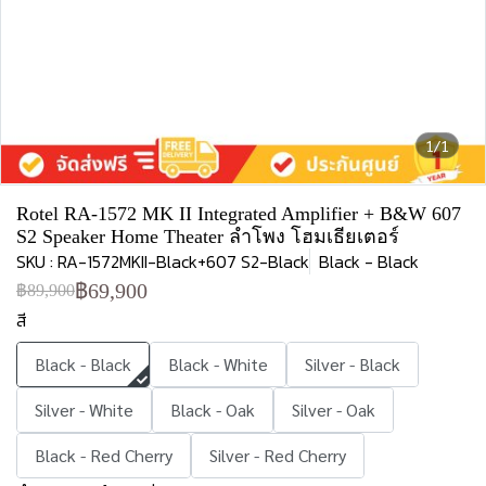
1/1
Rotel RA-1572 MK II Integrated Amplifier + B&W 607
S2 Speaker Home Theater ลำโพง โฮมเธียเตอร์
SKU : RA-1572MKII-Black+607 S2-Black
Black - Black
฿69,900
฿89,900
สี
Black - Black
Black - White
Silver - Black
Silver - White
Black - Oak
Silver - Oak
Black - Red Cherry
Silver - Red Cherry