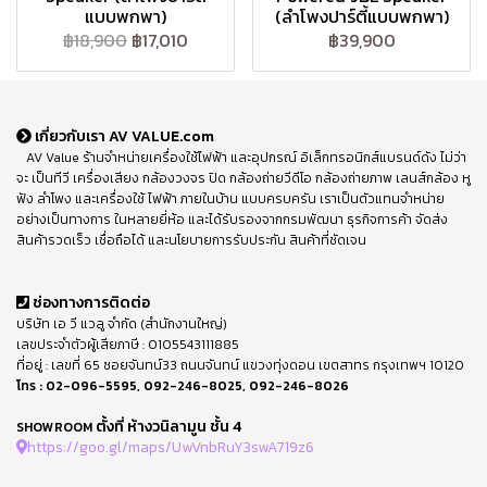
แบบพกพา)
(ลำโพงปาร์ตี้แบบพกพา)
฿18,900
฿17,010
฿39,900
เกี่ยวกับเรา AV VALUE.com
AV Value ร้านจำหน่ายเครื่องใช้ไฟฟ้า และอุปกรณ์ อิเล็กทรอนิกส์แบรนด์ดัง ไม่ว่า
จะ เป็นทีวี เครื่องเสียง กล้องวงจร ปิด กล้องถ่ายวีดีโอ กล้องถ่ายภาพ เลนส์กล้อง หู
ฟัง ลำโพง และเครื่องใช้ ไฟฟ้า ภายในบ้าน แบบครบครัน เราเป็นตัวแทนจำหน่าย
อย่างเป็นทางการ ในหลายยี่ห้อ และได้รับรองจากกรมพัฒนา ธุรกิจการค้า จัดส่ง
สินค้ารวดเร็ว เชื่อถือได้ และนโยบายการรับประกัน สินค้าที่ชัดเจน
ช่องทางการติดต่อ
บริษัท เอ วี แวลู จำกัด (สำนักงานใหญ่)
เลขประจำตัวผู้เสียภาษี : 0105543111885
ที่อยู่ : เลขที่ 65 ซอยจันทน์33 ถนนจันทน์ แขวงทุ่งดอน เขตสาทร กรุงเทพฯ 10120
โทร :
02-096-5595
,
092-246-8025
,
092-246-8026
ตั้งที่ ห้างวนิลามูน ชั้น 4
SHOWROOM
https://goo.gl/maps/UwVnbRuY3swA719z6