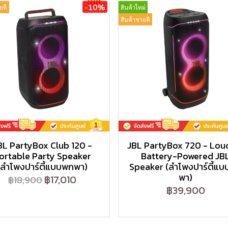
-10%
ยดี
สินค้าใหม่
สินค้าขายดี
BL PartyBox Club 120 -
JBL PartyBox 720 - Lou
ortable Party Speaker
Battery-Powered JB
(ลำโพงปาร์ตี้แบบพกพา)
Speaker (ลำโพงปาร์ตี้แ
พา)
฿17,010
฿18,900
฿39,900