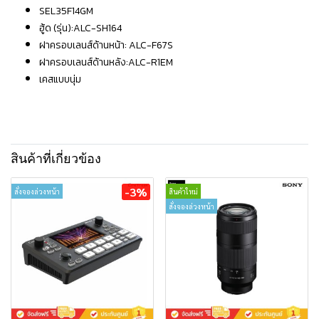
SEL35F14GM
ฮู้ด (รุ่น):ALC-SH164
ฝาครอบเลนส์ด้านหน้า: ALC-F67S
ฝาครอบเลนส์ด้านหลัง:ALC-R1EM
เคสแบบนุ่ม
สินค้าที่เกี่ยวข้อง
-3%
สั่งจองล่วงหน้า
สินค้าใหม่
สั่งจองล่วงหน้า