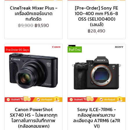
CineTreak Mixer Plus -
[Pre-Order] Sony FE
เครื่องมิกเซอร์ขนาด
100-400 mm F5.6-8
กะทัดรัด
OSS (SEL100400)
(เลนส์)
฿9,900
฿9,590
฿28,490
Pre-Order 90 Days
สินค้าใหม่
Canon PowerShot
Sony ILCE-7RM6 -
SX740 HS - ไม่พลาดทุก
กล้องฟูลเฟรมความ
โอกาสในการบันทึกภาพ
ละเอียดสูง A7RM6 (a7R
(กล้องคอมแพค)
VI)