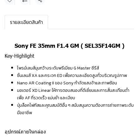
แชร์
รายละเอียดสินค้า
Sony FE 35mm F1.4 GM ( SEL35F14GM )
Key-Highlight
ไพรม์เลนส์มุมกว้างระดับพรีเมียม G Master ซีรีส์
ชิ้นเลนส์ XA และกระจก ED เพื่อความละเอียดสูงทั่วบริเวณรูปภาพ
Nano AR Coating II ของ Sony กำจัดแสงจ้าและภาพซ้อน
มอเตอร์ XD Linear ให้การตอบสนองที่ดีเยี่ยมและการสั่นสะเทือนต่ำ
เพื่อ AF ที่รวดเร็ว แม่นยำ และเงียบ
ปุ่มล็อคโฟกัสและคุณสมบัติอื่น ๆ สนับสนุนความต้องการถ่ายภาพระดับ
มืออาชีพ
อุปกรณ์ภายในกล่อง