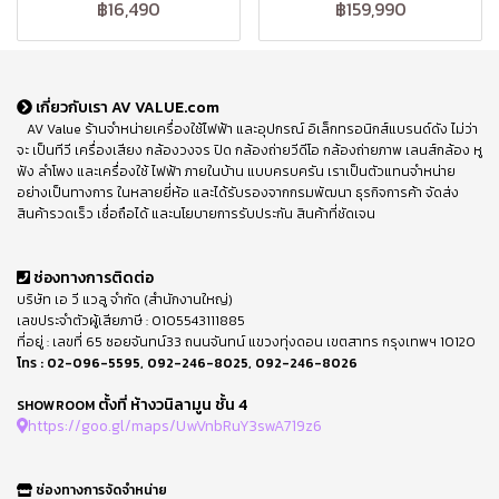
฿16,490
฿159,990
เกี่ยวกับเรา AV VALUE.com
AV Value ร้านจำหน่ายเครื่องใช้ไฟฟ้า และอุปกรณ์ อิเล็กทรอนิกส์แบรนด์ดัง ไม่ว่า
จะ เป็นทีวี เครื่องเสียง กล้องวงจร ปิด กล้องถ่ายวีดีโอ กล้องถ่ายภาพ เลนส์กล้อง หู
ฟัง ลำโพง และเครื่องใช้ ไฟฟ้า ภายในบ้าน แบบครบครัน เราเป็นตัวแทนจำหน่าย
อย่างเป็นทางการ ในหลายยี่ห้อ และได้รับรองจากกรมพัฒนา ธุรกิจการค้า จัดส่ง
สินค้ารวดเร็ว เชื่อถือได้ และนโยบายการรับประกัน สินค้าที่ชัดเจน
ช่องทางการติดต่อ
บริษัท เอ วี แวลู จำกัด (สำนักงานใหญ่)
เลขประจำตัวผู้เสียภาษี : 0105543111885
ที่อยู่ : เลขที่ 65 ซอยจันทน์33 ถนนจันทน์ แขวงทุ่งดอน เขตสาทร กรุงเทพฯ 10120
โทร :
02-096-5595
,
092-246-8025
,
092-246-8026
ตั้งที่ ห้างวนิลามูน ชั้น 4
SHOWROOM
https://goo.gl/maps/UwVnbRuY3swA719z6
ช่องทางการจัดจำหน่าย