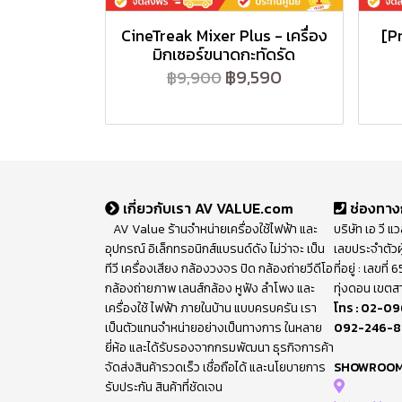
CineTreak Mixer Plus - เครื่อง
[P
มิกเซอร์ขนาดกะทัดรัด
฿9,590
฿9,900
เกี่ยวกับเรา AV VALUE.com
ช่องทาง
AV Value ร้านจำหน่ายเครื่องใช้ไฟฟ้า และ
บริษัท เอ วี แ
อุปกรณ์ อิเล็กทรอนิกส์แบรนด์ดัง ไม่ว่าจะ เป็น
เลขประจำตัวผ
ทีวี เครื่องเสียง กล้องวงจร ปิด กล้องถ่ายวีดีโอ
ที่อยู่ : เลขท
กล้องถ่ายภาพ เลนส์กล้อง หูฟัง ลำโพง และ
ทุ่งดอน เขตส
เครื่องใช้ ไฟฟ้า ภายในบ้าน แบบครบครัน เรา
โทร :
02-09
เป็นตัวแทนจำหน่ายอย่างเป็นทางการ ในหลาย
092-246-
ยี่ห้อ และได้รับรองจากกรมพัฒนา ธุรกิจการค้า
จัดส่งสินค้ารวดเร็ว เชื่อถือได้ และนโยบายการ
SHOWROO
รับประกัน สินค้าที่ชัดเจน