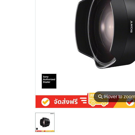
⚲
Hover to zoo