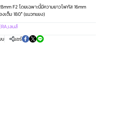
 28mm F2 โดยเฉพาะนี้มีความยาวโฟกัส 16mm
องเต็ม 180° (แนวทแยง)
ERA
,
เลนส์
ียบ
แชร์