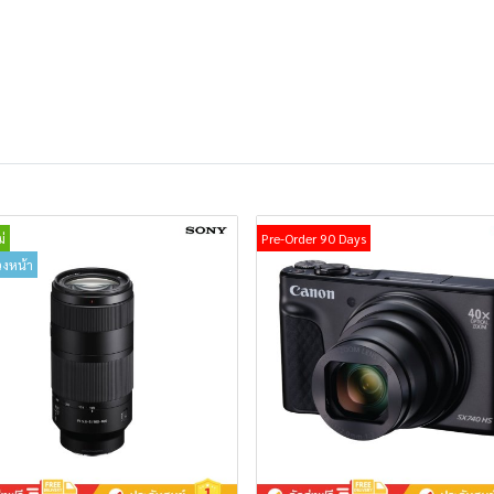
่
Pre-Order 90 Days
วงหน้า