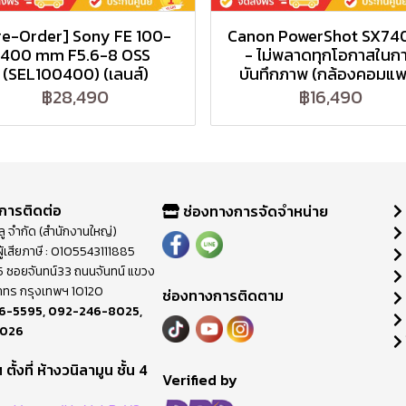
re-Order] Sony FE 100-
Canon PowerShot SX74
400 mm F5.6-8 OSS
- ไม่พลาดทุกโอกาสในก
(SEL100400) (เลนส์)
บันทึกภาพ (กล้องคอมแ
฿28,490
฿16,490
การติดต่อ
ช่องทางการจัดจำหน่าย
วลู จำกัด (สำนักงานใหญ่)
ู้เสียภาษี : 0105543111885
ี่ 65 ซอยจันทน์33 ถนนจันทน์ แขวง
าทร กรุงเทพฯ 10120
ช่องทางการติดตาม
6-5595
,
092-246-8025
,
8026
ตั้งที่ ห้างวนิลามูน ชั้น 4
M
Verified by