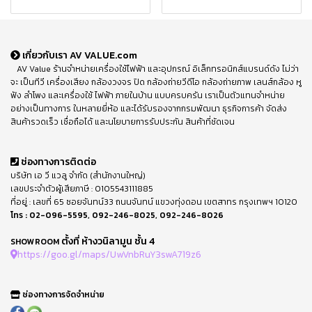
เกี่ยวกับเรา AV VALUE.com
AV Value ร้านจำหน่ายเครื่องใช้ไฟฟ้า และอุปกรณ์ อิเล็กทรอนิกส์แบรนด์ดัง ไม่ว่า
จะ เป็นทีวี เครื่องเสียง กล้องวงจร ปิด กล้องถ่ายวีดีโอ กล้องถ่ายภาพ เลนส์กล้อง หู
ฟัง ลำโพง และเครื่องใช้ ไฟฟ้า ภายในบ้าน แบบครบครัน เราเป็นตัวแทนจำหน่าย
อย่างเป็นทางการ ในหลายยี่ห้อ และได้รับรองจากกรมพัฒนา ธุรกิจการค้า จัดส่ง
สินค้ารวดเร็ว เชื่อถือได้ และนโยบายการรับประกัน สินค้าที่ชัดเจน
ช่องทางการติดต่อ
บริษัท เอ วี แวลู จำกัด (สำนักงานใหญ่)
เลขประจำตัวผู้เสียภาษี : 0105543111885
ที่อยู่ : เลขที่ 65 ซอยจันทน์33 ถนนจันทน์ แขวงทุ่งดอน เขตสาทร กรุงเทพฯ 10120
โทร :
02-096-5595
,
092-246-8025
,
092-246-8026
ตั้งที่ ห้างวนิลามูน ชั้น 4
SHOWROOM
https://goo.gl/maps/UwVnbRuY3swA719z6
ช่องทางการจัดจำหน่าย