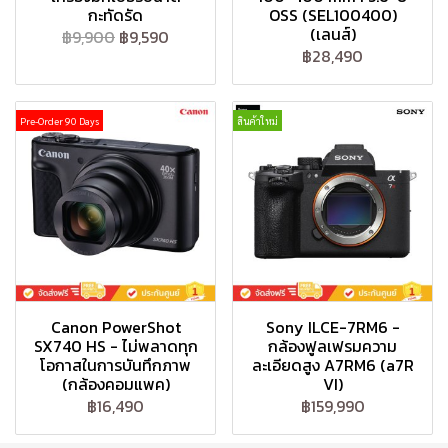
กะทัดรัด
OSS (SEL100400)
(เลนส์)
฿9,900
฿9,590
฿28,490
Pre-Order 90 Days
สินค้าใหม่
Canon PowerShot
Sony ILCE-7RM6 -
SX740 HS - ไม่พลาดทุก
กล้องฟูลเฟรมความ
โอกาสในการบันทึกภาพ
ละเอียดสูง A7RM6 (a7R
(กล้องคอมแพค)
VI)
฿16,490
฿159,990