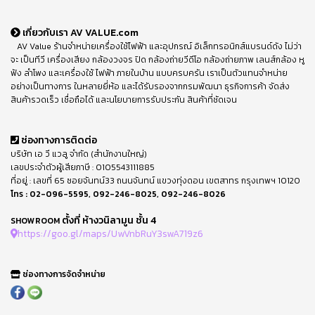
เกี่ยวกับเรา AV VALUE.com
AV Value ร้านจำหน่ายเครื่องใช้ไฟฟ้า และอุปกรณ์ อิเล็กทรอนิกส์แบรนด์ดัง ไม่ว่า
จะ เป็นทีวี เครื่องเสียง กล้องวงจร ปิด กล้องถ่ายวีดีโอ กล้องถ่ายภาพ เลนส์กล้อง หู
ฟัง ลำโพง และเครื่องใช้ ไฟฟ้า ภายในบ้าน แบบครบครัน เราเป็นตัวแทนจำหน่าย
อย่างเป็นทางการ ในหลายยี่ห้อ และได้รับรองจากกรมพัฒนา ธุรกิจการค้า จัดส่ง
สินค้ารวดเร็ว เชื่อถือได้ และนโยบายการรับประกัน สินค้าที่ชัดเจน
ช่องทางการติดต่อ
บริษัท เอ วี แวลู จำกัด (สำนักงานใหญ่)
เลขประจำตัวผู้เสียภาษี : 0105543111885
ที่อยู่ : เลขที่ 65 ซอยจันทน์33 ถนนจันทน์ แขวงทุ่งดอน เขตสาทร กรุงเทพฯ 10120
โทร :
02-096-5595
,
092-246-8025
,
092-246-8026
ตั้งที่ ห้างวนิลามูน ชั้น 4
SHOWROOM
https://goo.gl/maps/UwVnbRuY3swA719z6
ช่องทางการจัดจำหน่าย