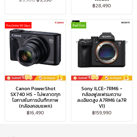
฿28,490
Pre-Order 90 Days
สินค้าใหม่
Canon PowerShot
Sony ILCE-7RM6 -
SX740 HS - ไม่พลาดทุก
กล้องฟูลเฟรมความ
โอกาสในการบันทึกภาพ
ละเอียดสูง A7RM6 (a7R
(กล้องคอมแพค)
VI)
฿16,490
฿159,990