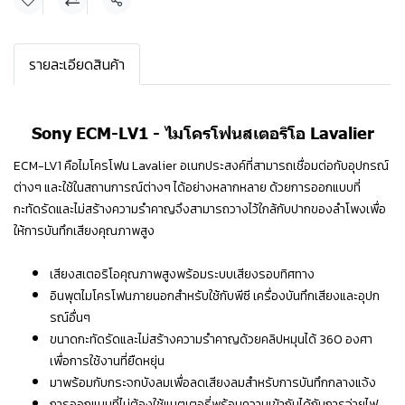
แชร์
รายละเอียดสินค้า
Sony ECM-LV1 - ไมโครโฟนสเตอริโอ Lavalier
ECM-LV1 คือไมโครโฟน Lavalier อเนกประสงค์ที่สามารถเชื่อมต่อกับอุปกรณ์
ต่างๆ และใช้ในสถานการณ์ต่างๆ ได้อย่างหลากหลาย ด้วยการออกแบบที่
กะทัดรัดและไม่สร้างความรำคาญจึงสามารถวางไว้ใกล้กับปากของลำโพงเพื่อ
ให้การบันทึกเสียงคุณภาพสูง
เสียงสเตอริโอคุณภาพสูงพร้อมระบบเสียงรอบทิศทาง
อินพุตไมโครโฟนภายนอกสำหรับใช้กับพีซี เครื่องบันทึกเสียงและอุปก
รณ์อื่นๆ
ขนาดกะทัดรัดและไม่สร้างความรำคาญด้วยคลิปหมุนได้ 360 องศา
เพื่อการใช้งานที่ยืดหยุ่น
มาพร้อมกับกระจกบังลมเพื่อลดเสียงลมสำหรับการบันทึกกลางแจ้ง
การออกแบบที่ไม่ต้องใช้แบตเตอรี่พร้อมความเข้ากันได้กับการจ่ายไฟ