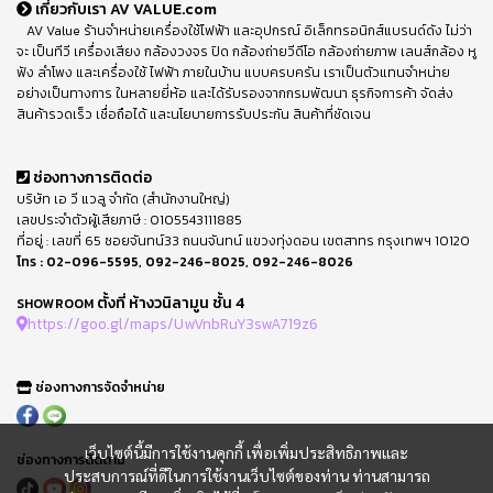
เกี่ยวกับเรา AV VALUE.com
AV Value ร้านจำหน่ายเครื่องใช้ไฟฟ้า และอุปกรณ์ อิเล็กทรอนิกส์แบรนด์ดัง ไม่ว่า
จะ เป็นทีวี เครื่องเสียง กล้องวงจร ปิด กล้องถ่ายวีดีโอ กล้องถ่ายภาพ เลนส์กล้อง หู
ฟัง ลำโพง และเครื่องใช้ ไฟฟ้า ภายในบ้าน แบบครบครัน เราเป็นตัวแทนจำหน่าย
อย่างเป็นทางการ ในหลายยี่ห้อ และได้รับรองจากกรมพัฒนา ธุรกิจการค้า จัดส่ง
สินค้ารวดเร็ว เชื่อถือได้ และนโยบายการรับประกัน สินค้าที่ชัดเจน
ช่องทางการติดต่อ
บริษัท เอ วี แวลู จำกัด (สำนักงานใหญ่)
เลขประจำตัวผู้เสียภาษี : 0105543111885
ที่อยู่ : เลขที่ 65 ซอยจันทน์33 ถนนจันทน์ แขวงทุ่งดอน เขตสาทร กรุงเทพฯ 10120
โทร :
02-096-5595
,
092-246-8025
,
092-246-8026
ตั้งที่ ห้างวนิลามูน ชั้น 4
SHOWROOM
https://goo.gl/maps/UwVnbRuY3swA719z6
ช่องทางการจัดจำหน่าย
เว็บไซต์นี้มีการใช้งานคุกกี้ เพื่อเพิ่มประสิทธิภาพและ
ช่องทางการติดตาม
ประสบการณ์ที่ดีในการใช้งานเว็บไซต์ของท่าน ท่านสามารถ