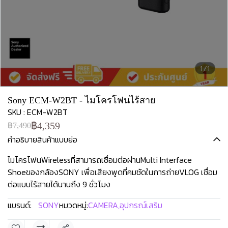
1/1
Sony ECM-W2BT - ไมโครโฟนไร้สาย
SKU : ECM-W2BT
฿4,359
฿7,490
คำอธิบายสินค้าแบบย่อ
ไมโครโฟนWirelessที่สามารถเชื่อมต่อผ่านMulti Interface
Shoeของกล้องSONY เพื่อเสียงพูดที่คมชัดในการถ่ายVLOG เชื่อม
ต่อแบบไร้สายได้นานถึง 9 ชั่วโมง
แบรนด์:
SONY
หมวดหมู่:
CAMERA
,
อุปกรณ์เสริม