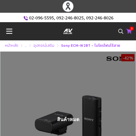
02-096-5595
,
092-246-8025
,
092-246-8026
0
หน้าหลัก
...
อุปกรณ์เสริม
Sony ECM-W2BT - ไมโครโฟนไร้สาย
-42%
สินค้าหมด