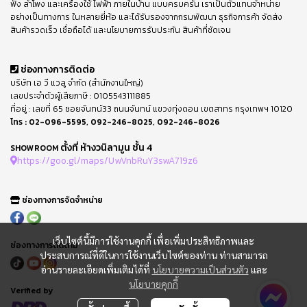
ฟัง ลำโพง และเครื่องใช้ ไฟฟ้า ภายในบ้าน แบบครบครัน เราเป็นตัวแทนจำหน่าย
อย่างเป็นทางการ ในหลายยี่ห้อ และได้รับรองจากกรมพัฒนา ธุรกิจการค้า จัดส่ง
สินค้ารวดเร็ว เชื่อถือได้ และนโยบายการรับประกัน สินค้าที่ชัดเจน
ช่องทางการติดต่อ
บริษัท เอ วี แวลู จำกัด (สำนักงานใหญ่)
เลขประจำตัวผู้เสียภาษี : 0105543111885
ที่อยู่ : เลขที่ 65 ซอยจันทน์33 ถนนจันทน์ แขวงทุ่งดอน เขตสาทร กรุงเทพฯ 10120
โทร :
02-096-5595
,
092-246-8025
,
092-246-8026
ตั้งที่ ห้างวนิลามูน ชั้น 4
SHOWROOM
https://goo.gl/maps/UwVnbRuY3swA719z6
ช่องทางการจัดจำหน่าย
เว็บไซต์นี้มีการใช้งานคุกกี้ เพื่อเพิ่มประสิทธิภาพและ
ช่องทางการติดตาม
ประสบการณ์ที่ดีในการใช้งานเว็บไซต์ของท่าน ท่านสามารถ
อ่านรายละเอียดเพิ่มเติมได้ที่
นโยบายความเป็นส่วนตัว
และ
นโยบายคุกกี้
Verified by