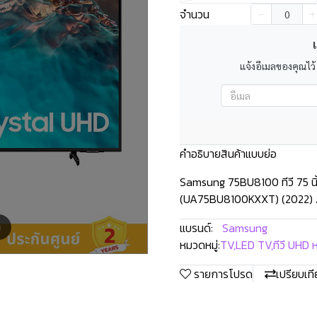
จำนวน
เ
แจ้งอีเมลของคุณไว้
คำอธิบายสินค้าแบบย่อ
Samsung 75BU8100 ทีวี 75 น
(UA75BU8100KXXT) (2022) Air
แบรนด์:
Samsung
m
หมวดหมู่:
TV
,
LED TV
,
ทีวี UHD 
รายการโปรด
เปรียบเท