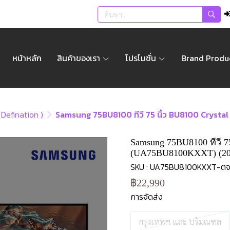
หน้าหลัก
สินค้าของเรา
โปรโมชั่น
Brand Produ
h Defination )
Samsung 75BU8100 ทีวี 75 นิ้ว BU8100 Crystal
Samsung 75BU8100 ทีวี 7
(UA75BU8100KXXT) (20
SKU : UA75BU8100KXXT-ต
฿22,990
การจัดส่ง
กรุงเทพฯ และ ปริมณฑล