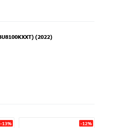
5BU8100KXXT) (2022)
-13%
-12%