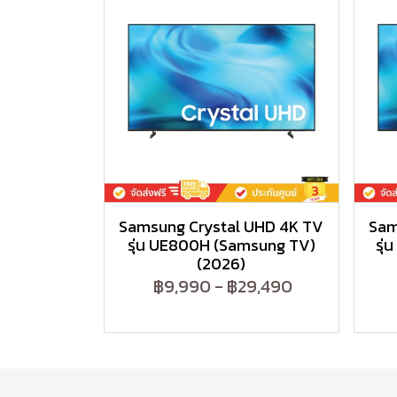
Samsung Crystal UHD 4K TV
Sam
รุ่น UE800H (Samsung TV)
รุ
(2026)
฿9,990
-
฿29,490