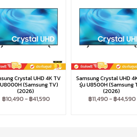
sung Crystal UHD 4K TV
Samsung Crystal UHD 4
่น U8000H (Samsung TV)
รุ่น U8500H (Samsung 
(2026)
(2026)
฿10,490
-
฿41,590
฿11,490
-
฿44,590