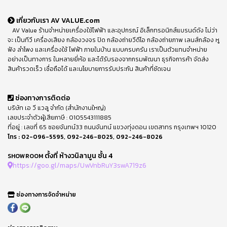
เกี่ยวกับเรา AV VALUE.com
AV Value ร้านจำหน่ายเครื่องใช้ไฟฟ้า และอุปกรณ์ อิเล็กทรอนิกส์แบรนด์ดัง ไม่ว่า
จะ เป็นทีวี เครื่องเสียง กล้องวงจร ปิด กล้องถ่ายวีดีโอ กล้องถ่ายภาพ เลนส์กล้อง หู
ฟัง ลำโพง และเครื่องใช้ ไฟฟ้า ภายในบ้าน แบบครบครัน เราเป็นตัวแทนจำหน่าย
อย่างเป็นทางการ ในหลายยี่ห้อ และได้รับรองจากกรมพัฒนา ธุรกิจการค้า จัดส่ง
สินค้ารวดเร็ว เชื่อถือได้ และนโยบายการรับประกัน สินค้าที่ชัดเจน
ช่องทางการติดต่อ
บริษัท เอ วี แวลู จำกัด (สำนักงานใหญ่)
เลขประจำตัวผู้เสียภาษี : 0105543111885
ที่อยู่ : เลขที่ 65 ซอยจันทน์33 ถนนจันทน์ แขวงทุ่งดอน เขตสาทร กรุงเทพฯ 10120
โทร :
02-096-5595
,
092-246-8025
,
092-246-8026
ตั้งที่ ห้างวนิลามูน ชั้น 4
SHOWROOM
https://goo.gl/maps/UwVnbRuY3swA719z6
ช่องทางการจัดจำหน่าย