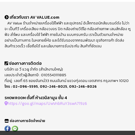
เกี่ยวกับเรา AV VALUE.com
AV Value ร้านจำหน่ายเครื่องใช้ไฟฟ้า และอุปกรณ์ อิเล็กทรอนิกส์แบรนด์ดัง ไม่ว่า
จะ เป็นทีวี เครื่องเสียง กล้องวงจร ปิด กล้องถ่ายวีดีโอ กล้องถ่ายภาพ เลนส์กล้อง หู
ฟัง ลำโพง และเครื่องใช้ ไฟฟ้า ภายในบ้าน แบบครบครัน เราเป็นตัวแทนจำหน่าย
อย่างเป็นทางการ ในหลายยี่ห้อ และได้รับรองจากกรมพัฒนา ธุรกิจการค้า จัดส่ง
สินค้ารวดเร็ว เชื่อถือได้ และนโยบายการรับประกัน สินค้าที่ชัดเจน
ช่องทางการติดต่อ
บริษัท เอ วี แวลู จำกัด (สำนักงานใหญ่)
เลขประจำตัวผู้เสียภาษี : 0105543111885
ที่อยู่ : เลขที่ 65 ซอยจันทน์33 ถนนจันทน์ แขวงทุ่งดอน เขตสาทร กรุงเทพฯ 10120
โทร :
02-096-5595
,
092-246-8025
,
092-246-8026
ตั้งที่ ห้างวนิลามูน ชั้น 4
SHOWROOM
https://goo.gl/maps/UwVnbRuY3swA719z6
ช่องทางการจัดจำหน่าย