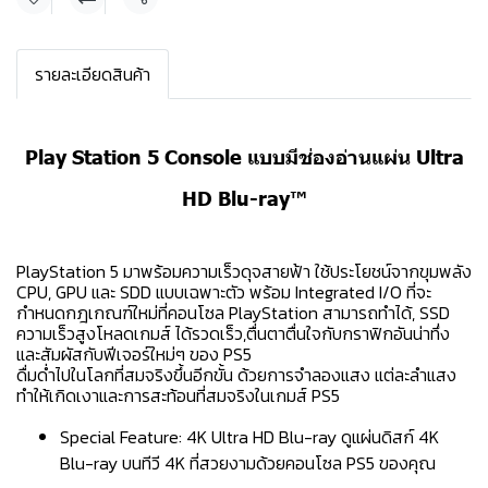
แชร์
รายละเอียดสินค้า
Play Station 5 Console แบบมีช่องอ่านแผ่น Ultra
HD Blu-ray™
PlayStation 5 มาพร้อมความเร็วดุจสายฟ้า ใช้ประโยชน์จากขุมพลัง
CPU, GPU และ SDD แบบเฉพาะตัว พร้อม Integrated I/O ที่จะ
กำหนดกฎเกณฑ์ใหม่ที่คอนโซล PlayStation สามารถทำได้, SSD
ความเร็วสูงโหลดเกมส์ ได้รวดเร็ว,ตื่นตาตื่นใจกับกราฟิกอันน่าทึ่ง
และสัมผัสกับฟีเจอร์ใหม่ๆ ของ PS5
ดื่มด่ำไปในโลกที่สมจริงขึ้นอีกขั้น ด้วยการจำลองแสง แต่ละลำแสง
ทำให้เกิดเงาและการสะท้อนที่สมจริงในเกมส์ PS5
Special Feature: 4K Ultra HD Blu-ray ดูแผ่นดิสก์ 4K
Blu-ray บนทีวี 4K ที่สวยงามด้วยคอนโซล PS5 ของคุณ