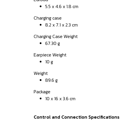
5.5 x 4.6 x 1.8 cm
Charging case
8.2 x 7.1 x 2.3 cm
Charging Case Weight
67.30 g
Earpiece Weight
10 g
Weight
89.6 g
Package
10 x 16 x 3.6 cm
Control and Connection Specifications