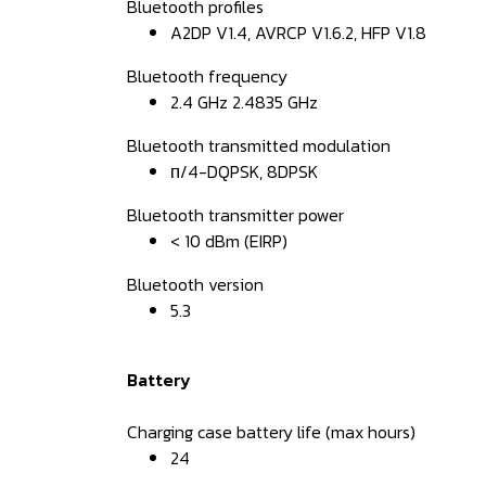
Bluetooth profiles
A2DP V1.4, AVRCP V1.6.2, HFP V1.8
Bluetooth frequency
2.4 GHz 2.4835 GHz
Bluetooth transmitted modulation
π/4-DQPSK, 8DPSK
Bluetooth transmitter power
< 10 dBm (EIRP)
Bluetooth version
5.3
Battery
Charging case battery life (max hours)
24