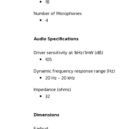
18
Number of Microphones
4
Audio Specifications
Driver sensitivity at 1kHz/1mW (dB)
105
Dynamic frequency response range (Hz)
20 Hz - 20 kHz
Impedance (ohms)
32
Dimensions
Earbud