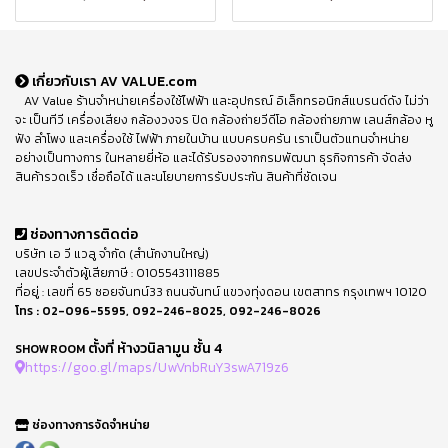
เกี่ยวกับเรา AV VALUE.com
AV Value ร้านจำหน่ายเครื่องใช้ไฟฟ้า และอุปกรณ์ อิเล็กทรอนิกส์แบรนด์ดัง ไม่ว่า
จะ เป็นทีวี เครื่องเสียง กล้องวงจร ปิด กล้องถ่ายวีดีโอ กล้องถ่ายภาพ เลนส์กล้อง หู
ฟัง ลำโพง และเครื่องใช้ ไฟฟ้า ภายในบ้าน แบบครบครัน เราเป็นตัวแทนจำหน่าย
อย่างเป็นทางการ ในหลายยี่ห้อ และได้รับรองจากกรมพัฒนา ธุรกิจการค้า จัดส่ง
สินค้ารวดเร็ว เชื่อถือได้ และนโยบายการรับประกัน สินค้าที่ชัดเจน
ช่องทางการติดต่อ
บริษัท เอ วี แวลู จำกัด (สำนักงานใหญ่)
เลขประจำตัวผู้เสียภาษี : 0105543111885
ที่อยู่ : เลขที่ 65 ซอยจันทน์33 ถนนจันทน์ แขวงทุ่งดอน เขตสาทร กรุงเทพฯ 10120
โทร :
02-096-5595
,
092-246-8025
,
092-246-8026
ตั้งที่ ห้างวนิลามูน ชั้น 4
SHOWROOM
https://goo.gl/maps/UwVnbRuY3swA719z6
ช่องทางการจัดจำหน่าย