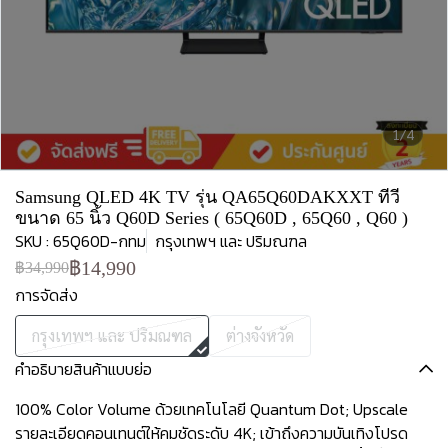
1/4
Samsung QLED 4K TV รุ่น QA65Q60DAKXXT ทีวี
ขนาด 65 นิ้ว Q60D Series ( 65Q60D , 65Q60 , Q60 )
SKU : 65Q60D-กทม
กรุงเทพฯ และ ปริมณฑล
฿14,990
฿34,990
การจัดส่ง
กรุงเทพฯ และ ปริมณฑล
ต่างจังหวัด
คำอธิบายสินค้าแบบย่อ
100% Color Volume ด้วยเทคโนโลยี Quantum Dot; Upscale
รายละเอียดคอนเทนต์ให้คมชัดระดับ 4K; เข้าถึงความบันเทิงโปรด