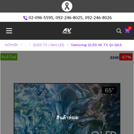
02-096-5595
,
092-246-8025
,
092-246-8026
0
หน้าหลัก
...
QLED TV / Mini LED
Samsung QLED 4K TV รุ่น QA65Q60DAKXXT ทีวีขนาด 65 นิ้ว Q60D Series ( 65Q60D , 65Q60 , Q60 )
-57%
สินค้าใหม่
สินค้าหมด