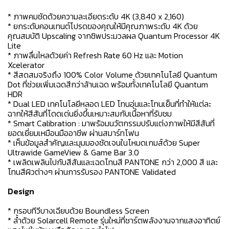
* ภาพคมชัดด้วยความละเอียดระดับ 4K (3,840 x 2,160)
* ยกระดับคอนเทนต์โปรดของคุณให้มีคุณภาพระดับ 4K ด้วย
คุณสมบัติ Upscaling จากชิพประมวลผล Quantum Processor 4K
Lite
* ภาพลื่นไหลด้วยค่า Refresh Rate 60 Hz และ Motion
Xcelerator
* สีสดสมจริงถึง 100% Color Volume ด้วยเทคโนโลยี Quantum
Dot ที่ช่วยเพิ่มเฉดสีกว่าล้านเฉด พร้อมทั้งเทคโนโลยี Quantum
HDR
* Dual LED เทคโนโลยีหลอด LED โทนอุ่นและโทนเย็นที่ทำให้แต่ละ
ฉากให้สีสันที่โดดเด่นยิ่งขึ้นเหมาะสมกับเนื้อหาที่รับชม
* Smart Calibration : มาพร้อมนวัตกรรมปรับแต่งภาพให้มีสีสันที่
ยอดเยี่ยมเหมือนมืออาชีพ ผ่านสมาร์ทโฟน
* เห็นข้อมูลสำคัญและมุมมองชัดเจนในโหมดเกมส์ด้วย Super
Ultrawide GameView & Game Bar 3.0
* เพลิดเพลินไปกับสีสันและเฉดโทนสี PANTONE กว่า 2,000 สี และ
โทนสีผิวต่างๆ ผ่านการรับรอง PANTONE Validated
Design
* กรอบทีวีบางเฉียบด้วย Boundless Screen
* ล้ำด้วย Solarcell Remote รุ่นใหม่ที่ชาร์ตพลังงานจากแสงอาทิตย์