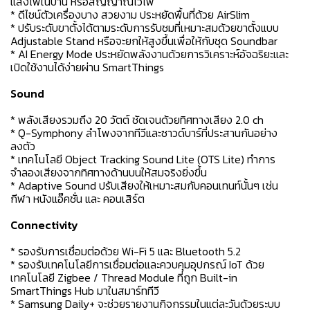
แสงไฟในบ้าน หรือสัญญาณไวไฟ
* ดีไซน์ตัวเครื่องบาง สวยงาม ประหยัดพื้นที่ด้วย AirSlim
* ปรับระดับขาตั้งได้ตามระดับการรับชมที่เหมาะสมด้วยขาตั้งแบบ
Adjustable Stand หรือจะยกให้สูงขึ้นเพื่อให้กับชุด Soundbar
* AI Energy Mode ประหยัดพลังงานด้วยการวิเคราะห์อัจฉริยะและ
เปิดใช้งานได้ง่ายผ่าน SmartThings
Sound
* พลังเสียงรวมถึง 20 วัตต์ ชัดเจนด้วยทิศทางเสียง 2.0 ch
* Q-Symphony ลำโพงจากทีวีและซาวด์บาร์ที่ประสานกันอย่าง
ลงตัว
* เทคโนโลยี Object Tracking Sound Lite (OTS Lite) ทำการ
จำลองเสียงจากทิศทางด้านบนให้สมจริงยิ่งขึ้น
* Adaptive Sound ปรับเสียงให้เหมาะสมกับคอนเทนท์นั้นๆ เช่น
กีฬา หนังแอ๊คชั่น และ คอนเสิร์ต
Connectivity
* รองรับการเชื่อมต่อด้วย Wi-Fi 5 และ Bluetooth 5.2
* รองรับเทคโนโลยีการเชื่อมต่อและควบคุมอุปกรณ์ IoT ด้วย
เทคโนโลยี Zigbee / Thread Module ที่ถูก Built-in
SmartThings Hub มาในสมาร์ททีวี
* Samsung Daily+ จะช่วยรายงานกิจกรรมในแต่ละวันด้วยระบบ