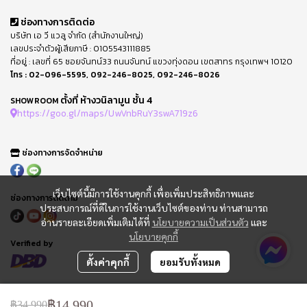
ช่องทางการติดต่อ
บริษัท เอ วี แวลู จำกัด (สำนักงานใหญ่)
เลขประจำตัวผู้เสียภาษี : 0105543111885
ที่อยู่ : เลขที่ 65 ซอยจันทน์33 ถนนจันทน์ แขวงทุ่งดอน เขตสาทร กรุงเทพฯ 10120
โทร :
02-096-5595
,
092-246-8025
,
092-246-8026
ตั้งที่ ห้างวนิลามูน ชั้น 4
SHOWROOM
https://goo.gl/maps/UwVnbRuY3swA719z6
ช่องทางการจัดจำหน่าย
เว็บไซต์นี้มีการใช้งานคุกกี้ เพื่อเพิ่มประสิทธิภาพและ
ช่องทางการติดตาม
ประสบการณ์ที่ดีในการใช้งานเว็บไซต์ของท่าน ท่านสามารถ
อ่านรายละเอียดเพิ่มเติมได้ที่
นโยบายความเป็นส่วนตัว
และ
นโยบายคุกกี้
Verified by
ตั้งค่าคุกกี้
ยอมรับทั้งหมด
FAQ : คำถามที่พบบ่อย
ข้อกำหนดการใช้
฿14,990
฿34,990