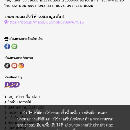
ที่อยู่ : เลขที่ 65 ซอยจันทน์33 ถนนจันทน์ แขวงทุ่งดอน เขตสาทร กรุงเทพฯ 10120
โทร :
02-096-5595
,
092-246-8025
,
092-246-8026
ตั้งที่ ห้างวนิลามูน ชั้น 4
SHOWROOM
https://goo.gl/maps/UwVnbRuY3swA719z6
ช่องทางการจัดจำหน่าย
ช่องทางการติดตาม
Verified by
FAQ : คำถามที่พบบ่อย
ข้อกำหนดการใช้
นโยบายความเป็นส่วนตัว
การจัดการ Cookie
เว็บไซต์นี้มีการใช้งานคุกกี้ เพื่อเพิ่มประสิทธิภาพและ
แจ้งชำระเงิน
ประสบการณ์ที่ดีในการใช้งานเว็บไซต์ของท่าน ท่านสามารถ
ติดตามสถานะออเดอร์
อ่านรายละเอียดเพิ่มเติมได้ที่
นโยบายความเป็นส่วนตัว
และ
ใบเสนอราคา