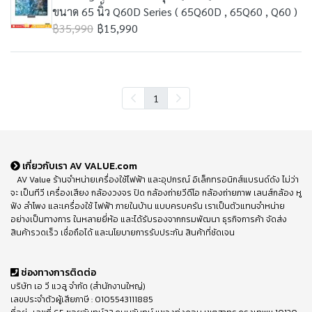
ขนาด 65 นิ้ว Q60D Series ( 65Q60D , 65Q60 , Q60 )
฿35,990
฿15,990
1
เกี่ยวกับเรา AV VALUE.com
AV Value ร้านจำหน่ายเครื่องใช้ไฟฟ้า และอุปกรณ์ อิเล็กทรอนิกส์แบรนด์ดัง ไม่ว่า
จะ เป็นทีวี เครื่องเสียง กล้องวงจร ปิด กล้องถ่ายวีดีโอ กล้องถ่ายภาพ เลนส์กล้อง หู
ฟัง ลำโพง และเครื่องใช้ ไฟฟ้า ภายในบ้าน แบบครบครัน เราเป็นตัวแทนจำหน่าย
อย่างเป็นทางการ ในหลายยี่ห้อ และได้รับรองจากกรมพัฒนา ธุรกิจการค้า จัดส่ง
สินค้ารวดเร็ว เชื่อถือได้ และนโยบายการรับประกัน สินค้าที่ชัดเจน
ช่องทางการติดต่อ
บริษัท เอ วี แวลู จำกัด (สำนักงานใหญ่)
เลขประจำตัวผู้เสียภาษี : 0105543111885