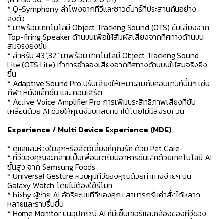
* Q-Symphony ลำโพงจากทีวีและซาวด์บาร์ที่ประสานกันอย่าง
ลงตัว
* มาพร้อมเทคโนโลยี Object Tracking Sound (OTS) ขับเสียงจาก
Top-firing Speaker ด้านบนเพื่อให้สัมผัสเสียงจากทิศทางด้านบน
สมจริงยิ่งขึ้น
* สำหรับ 43",32" มาพร้อม เทคโนโลยี Object Tracking Sound
Lite (OTS Lite) ทำการจำลองเสียงจากทิศทางด้านบนให้สมจริงยิ่ง
ขึ้น
* Adaptive Sound Pro ปรับเสียงให้เหมาะสมกับคอนเทนท์นั้นๆ เช่น
กีฬา หนังแอ๊คชั่น และ คอนเสิร์ต
* Active Voice Amplifier Pro การเพิ่มประสิทธิภาพเสียงที่ขับ
เคลื่อนด้วย AI ช่วยให้คุณจับบทสนทนาได้โดยไม่มีสิ่งรบกวน
Experience / Multi Device Experience (MDE)
* ดูแลและห่วงใยลูกหรือสัตว์เลี้ยงที่คุณรัก ด้วย Pet Care
* ทีวีของคุณจะกลายเป็นเพื่อนเตรียมอาหารชั้นเลิศด้วยเทคโนโลยี AI
ขั้นสูง จาก Samsung Foods
* Universal Gesture ควบคุมทีวีของคุณด้วยท่าทางง่ายๆ บน
Galaxy Watch โดยไม่ต้องใช้รีโมท
* bixby ผู้ช่วย AI อัจริยะบนทีวีของคุณ สามารถรับคำสั่งได้หลาก
หลายและราบรื่นขึ้น
* Home Monitor บนอุปกรณ์ AI ที่มีเซ็นเซอร์และกล้องของทีวีของ