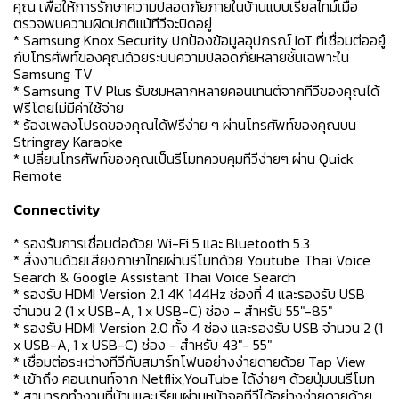
คุณ เพื่อให้การรักษาความปลอดภัยภายในบ้านแบบเรียลไทม์เมื่อ
ตรวจพบความผิดปกติแม้ทีวีจะปิดอยู่
* Samsung Knox Security ปกป้องข้อมูลอุปกรณ์ IoT ที่เชื่อมต่ออยู๋
กับโทรศัพท์ของคุณด้วยระบบความปลอดภัยหลายชั้นเฉพาะใน
Samsung TV
* Samsung TV Plus รับชมหลากหลายคอนเทนต์จากทีวีของคุณได้
ฟรีโดยไม่มีค่าใช้จ่าย
* ร้องเพลงโปรดของคุณได้ฟรีง่าย ๆ ผ่านโทรศัพท์ของคุณบน
Stringray Karaoke
* เปลี่ยนโทรศัพท์ของคุณเป็นรีโมทควบคุมทีวีง่ายๆ ผ่าน Quick
Remote
Connectivity
* รองรับการเชื่อมต่อด้วย Wi-Fi 5 และ Bluetooth 5.3
* สั่งงานด้วยเสียงภาษาไทยผ่านรีโมทด้วย Youtube Thai Voice
Search & Google Assistant Thai Voice Search
* รองรับ HDMI Version 2.1 4K 144Hz ช่องที่ 4 และรองรับ USB
จำนวน 2 (1 x USB-A, 1 x USB-C) ช่อง - สำหรับ 55"-85"
* รองรับ HDMI Version 2.0 ทั้ง 4 ช่อง และรองรับ USB จำนวน 2 (1
x USB-A, 1 x USB-C) ช่อง - สำหรับ 43"- 55"
* เชื่อมต่อระหว่างทีวีกับสมาร์ทโฟนอย่างง่ายดายด้วย Tap View
* เข้าถึง คอนเทนท์จาก Netflix,YouTube ได้ง่ายๆ ด้วยปุ่มบนรีโมท
* สามารถทำงานที่บ้านและเรียนผ่านหน้าจอทีวีได้อย่างง่ายดายด้วย