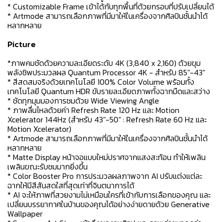
* Customizable Frame เข้าได้กับทุกพื้นที่ด้วยกรอบที่ปรับเปลี่ยนได้
* Artmode สามารถเลือกภาพที่มีมาให้ในเครื่องจากศิลปินชั้นนำได้
หลากหลาย
Picture
*ภาพคมชัดด้วยความละเอียดระดับ 4K (3,840 x 2,160) ด้วยขุม
พลังชิพประมวลผล Quantum Processor 4K - สำหรับ 85"-43"
* สีสดสมจริงด้วยเทคโนโลยี 100% Color Volume พร้อมทั้ง
เทคโนโลยี Quantum HDR ขับรายละเอียดภาพทั้งฉากมืดและสว่าง
* ชัดทุกมุมมองการชมด้วย Wide Viewing Angle
* ภาพลื่นไหลด้วยค่า Refresh Rate 120 Hz และ Motion
Xcelerator 144Hz (สำหรับ 43"-50" : Refresh Rate 60 Hz และ
Motion Xcelerator)
* Artmode สามารถเลือกภาพที่มีมาให้ในเครื่องจากศิลปินชั้นนำได้
หลากหลาย
* Matte Display หน้าจอแบบใหม่ปราศจากแสงสะท้อน ทำให้เพลิน
เพลินขณะรับชมมากยิ่งขึ้น
* Color Booster Pro การประมวลผลภาพจาก AI ปรับแต่งแต่ละ
ฉากให้มีสีสันสดใสที่สุดเท่าที่จินตนาการได้
* AI จะให้ภาพที่สวยงามไม่เหมือนใครที่เข้ากับการเลือกของคุณ และ
เปลี่ยนบรรยากาศในบ้านของคุณได้อย่างง่ายดายด้วย Generative
Wallpaper