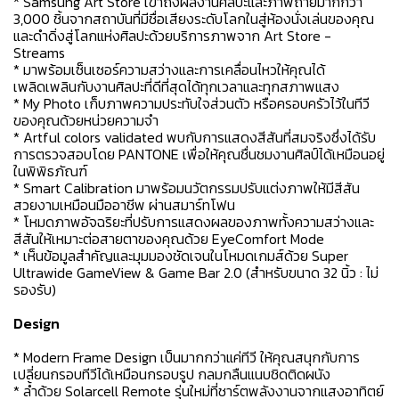
* Samsung Art Store เข้าถึงผลงานศิลปะและภาพถ่ายมากกว่า
3,000 ชิ้นจากสถาบันที่มีชื่อเสียงระดับโลกในสู่ห้องนั่งเล่นของคุณ
และดำดิ่งสู่โลกแห่งศิลปะด้วยบริการภาพจาก Art Store -
Streams
* มาพร้อมเซ็นเซอร์ความสว่างและการเคลื่อนไหวให้คุณได้
เพลิดเพลินกับงานศิลปะที่ดีที่สุดได้ทุกเวลาและทุกสภาพแสง
* My Photo เก็บภาพความประทับใจส่วนตัว หรือครอบครัวไว้ในทีวี
ของคุณด้วยหน่วยความจำ
* Artful colors validated พบกับการแสดงสีสันที่สมจริงซึ่งได้รับ
การตรวจสอบโดย PANTONE เพื่อให้คุณชื่นชมงานศิลป์ได้เหมือนอยู่
ในพิพิธภัณฑ์
* Smart Calibration มาพร้อมนวัตกรรมปรับแต่งภาพให้มีสีสัน
สวยงามเหมือนมืออาชีพ ผ่านสมาร์ทโฟน
* โหมดภาพอัจฉริยะที่ปรับการแสดงผลของภาพทั้งความสว่างและ
สีสันให้เหมาะต่อสายตาของคุณด้วย EyeComfort Mode
* เห็นข้อมูลสำคัญและมุมมองชัดเจนในโหมดเกมส์ด้วย Super
Ultrawide GameView & Game Bar 2.0 (สำหรับขนาด 32 นิ้ว : ไม่
รองรับ)
Design
* Modern Frame Design เป็นมากกว่าแค่ทีวี ให้คุณสนุกกับการ
เปลี่ยนกรอบทีวีได้เหมือนกรอบรูป กลมกลืนแนบชิดติดผนัง
* ล้ำด้วย Solarcell Remote รุ่นใหม่ที่ชาร์ตพลังงานจากแสงอาทิตย์