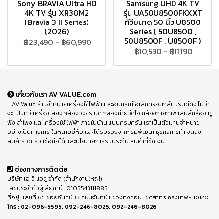
Sony BRAVIA Ultra HD
Samsung UHD 4K TV
4K TV รุ่น XR30M2
รุ่น UA50U8500FKXXT
(Bravia 3 II Series)
ทีวีขนาด 50 นิ้ว U8500
(2026)
Series ( 50U8500 ,
50U8500F , U8500F )
฿23,490
-
฿60,990
฿10,590
-
฿11,190
เกี่ยวกับเรา AV VALUE.com
AV Value ร้านจำหน่ายเครื่องใช้ไฟฟ้า และอุปกรณ์ อิเล็กทรอนิกส์แบรนด์ดัง ไม่ว่า
จะ เป็นทีวี เครื่องเสียง กล้องวงจร ปิด กล้องถ่ายวีดีโอ กล้องถ่ายภาพ เลนส์กล้อง หู
ฟัง ลำโพง และเครื่องใช้ ไฟฟ้า ภายในบ้าน แบบครบครัน เราเป็นตัวแทนจำหน่าย
อย่างเป็นทางการ ในหลายยี่ห้อ และได้รับรองจากกรมพัฒนา ธุรกิจการค้า จัดส่ง
สินค้ารวดเร็ว เชื่อถือได้ และนโยบายการรับประกัน สินค้าที่ชัดเจน
ช่องทางการติดต่อ
บริษัท เอ วี แวลู จำกัด (สำนักงานใหญ่)
เลขประจำตัวผู้เสียภาษี : 0105543111885
ที่อยู่ : เลขที่ 65 ซอยจันทน์33 ถนนจันทน์ แขวงทุ่งดอน เขตสาทร กรุงเทพฯ 10120
โทร :
02-096-5595
,
092-246-8025
,
092-246-8026