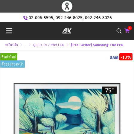
02-096-5595
,
092-246-8025
,
092-246-8026
0
หน้าหลัก
...
QLED TV / Mini LED
[Pre-Order] Samsung The Frame QLED 4K TV รุ่น QA75LS03FAKXXT ทีวีขนาด 75 นิ้ว LS03 Series ( 75LS03F , 75LS03 , LS03F )
-13%
สินค้าใหม่
สั่งจองล่วงหน้า