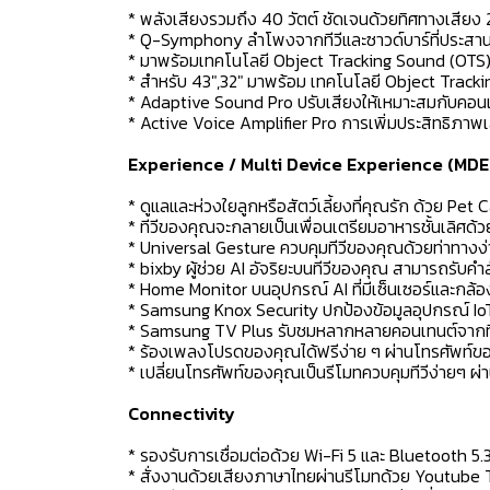
* พลังเสียงรวมถึง 40 วัตต์ ชัดเจนด้วยทิศทางเสียง 2.
* Q-Symphony ลำโพงจากทีวีและซาวด์บาร์ที่ประสาน
* มาพร้อมเทคโนโลยี Object Tracking Sound (OTS) ข
* สำหรับ 43",32" มาพร้อม เทคโนโลยี Object Tracki
* Adaptive Sound Pro ปรับเสียงให้เหมาะสมกับคอนเทนท
* Active Voice Amplifier Pro การเพิ่มประสิทธิภาพเส
Experience / Multi Device Experience (MDE
* ดูแลและห่วงใยลูกหรือสัตว์เลี้ยงที่คุณรัก ด้วย Pet 
* ทีวีของคุณจะกลายเป็นเพื่อนเตรียมอาหารชั้นเลิศด
* Universal Gesture ควบคุมทีวีของคุณด้วยท่าทางง
* bixby ผู้ช่วย AI อัจริยะบนทีวีของคุณ สามารถรับคำส
* Home Monitor บนอุปกรณ์ AI ที่มีเซ็นเซอร์และกล้
* Samsung Knox Security ปกป้องข้อมูลอุปกรณ์ Io
* Samsung TV Plus รับชมหลากหลายคอนเทนต์จากทีวีข
* ร้องเพลงโปรดของคุณได้ฟรีง่าย ๆ ผ่านโทรศัพท์
* เปลี่ยนโทรศัพท์ของคุณเป็นรีโมทควบคุมทีวีง่ายๆ 
Connectivity
* รองรับการเชื่อมต่อด้วย Wi-Fi 5 และ Bluetooth 5.
* สั่งงานด้วยเสียงภาษาไทยผ่านรีโมทด้วย Youtube