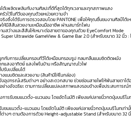
ได้เพลิดเพลินกับงานศิลปะที่ดีที่สุดได้ทุกเวลาและทุกสภาพแสง
รัวไว้ในทีวีของคุณด้วยหน่วยความจำ
จริงซึ่งได้รับการตรวจสอบโดย PANTONE เพื่อให้คุณชื่นชมงานศิลป์ได้เหม
ให้มีสีสันสวยงามเหมือนมืออาชีพ ผ่านสมาร์ทโฟน
วามสว่างและสีสันให้เหมาะต่อสายตาของคุณด้วย EyeComfort Mode
 Super Ultrawide GameView & Game Bar 2.0 (สำหรับขนาด 32 นิ้ว : ไ
นุกกับการเปลี่ยนกรอบทีวีได้เหมือนกรอบรูป กลมกลืนแนบชิดติดผนัง
งานจากแสงอาทิตย์ แสงไฟในบ้าน หรือสัญญาณไวไฟ
ปรับเปลี่ยนได้
่างแนบชิดและสวยงาม (สินค้ามีให้ในกล่อง)
ปยังอุปกรณ์เสริมต่างๆ อย่างสะดวกสบาย ช่วยซ่อนสายไฟให้พ้นสายตาได้
อย่างอัจฉริยะ ตามการเปลี่ยนแปลงสภาพแสงรอบข้างเพื่อประสบการณ์การ
ารรับชมแนวตั้ง-แนวนอน โดยอัตโนมัติ เพียงแค่ปลายนิ้วกดปุ่มบนรีโมทเท่า
ชมแนวตั้ง-แนวนอน โดยอัตโนมัติ เพียงแค่ปลายนิ้วกดปุ่มบนรีโมทเท่านั้น 
้นที่ต่างๆ ตามต้องการด้วย Height-adjustable Stand (สำหรับขนาด 32 นิ้ว 