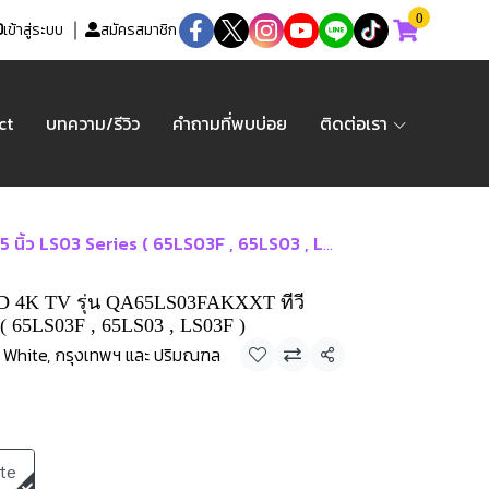
0
เข้าสู่ระบบ
สมัครสมาชิก
ct
บทความ/รีวิว
คำถามที่พบบ่อย
ติดต่อเรา
LS03 Series ( 65LS03F , 65LS03 , LS03F )
D 4K TV รุ่น QA65LS03FAKXXT ทีวี
 ( 65LS03F , 65LS03 , LS03F )
White, กรุงเทพฯ และ ปริมณฑล
แชร์
te