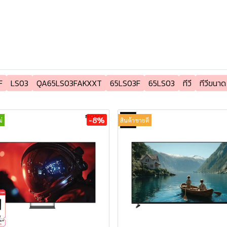
F
LS03
QA65LS03FAKXXT
65LS03F
65LS03
ทีวี
ทีวีขนาด 
-8%
่
สินค้าขายดี