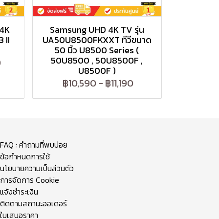
 4K
Samsung UHD 4K TV รุ่น
 II
UA50U8500FKXXT ทีวีขนาด
50 นิ้ว U8500 Series (
50U8500 , 50U8500F ,
0
U8500F )
฿10,590
-
฿11,190
FAQ : คำถามที่พบบ่อย
ข้อกำหนดการใช้
นโยบายความเป็นส่วนตัว
การจัดการ Cookie
แจ้งชำระเงิน
ติดตามสถานะออเดอร์
ใบเสนอราคา