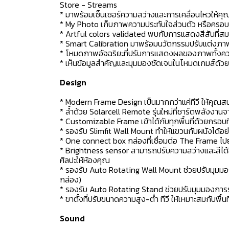
Store - Streams
* มาพร้อมเซ็นเซอร์ความสว่างและการเคลื่อนไหวให้คุณ
* My Photo เก็บภาพความประทับใจส่วนตัว หรือครอบค
* Artful colors validated พบกับการแสดงสีสันที่สม
* Smart Calibration มาพร้อมนวัตกรรมปรับแต่งภาพ
* โหมดภาพอัจฉริยะที่ปรับการแสดงผลของภาพทั้งค
* เห็นข้อมูลสำคัญและมุมมองชัดเจนในโหมดเกมส์ด้วย
Design
* Modern Frame Design เป็นมากกว่าแค่ทีวี ให้คุณส
* ล้ำด้วย Solarcell Remote รุ่นใหม่ที่ชาร์ตพลัง
* Customizable Frame เข้าได้กับทุกพื้นที่ด้วยกรอบที่
* รองรับ Slimfit Wall Mount ทำให้แขวนกับผนังได้อย
* One connect box กล่องที่เชื่อมต่อ The Frame ไ
* Brightness sensor สามารถปรับความสว่างและสีได้
ศิลปะให้ห้องคุณ
* รองรับ Auto Rotating Wall Mount ช่วยปรับมุมมองก
กล่อง)
* รองรับ Auto Rotating Stand ช่วยปรับมุมมองการรับ
* ขาตั้งที่ปรับขนาดความสูง-ต่ำ ทีวี ให้เหมาะสมกับพื
Sound