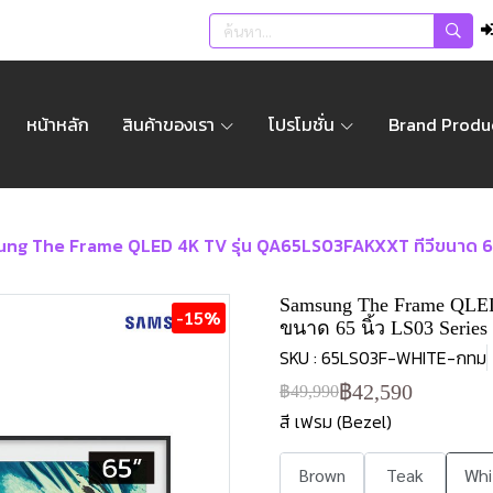
หน้าหลัก
สินค้าของเรา
โปรโมชั่น
Brand Produ
ng The Frame QLED 4K TV รุ่น QA65LS03FAKXXT ทีวีขนาด 65 นิ้ว 
Samsung The Frame QLE
-15%
ขนาด 65 นิ้ว LS03 Series
SKU : 65LS03F-WHITE-กทม
฿42,590
฿49,990
สี เฟรม (Bezel)
Brown
Teak
Whi