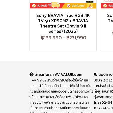
Sony BRAVIA True RGB 4K
So
TV รุ่น XR90M2 + BRAVIA
TV
Theatre Set (Bravia 9 II
Series) (2026)
฿189,990
-
฿231,990
เกี่ยวกับเรา AV VALUE.com
ช่องทาง
AV Value ร้านจำหน่ายเครื่องใช้ไฟฟ้า และ
บริษัท เอ วี แ
อุปกรณ์ อิเล็กทรอนิกส์แบรนด์ดัง ไม่ว่าจะ เป็น
เลขประจำตัวผ
ทีวี เครื่องเสียง กล้องวงจร ปิด กล้องถ่ายวีดีโอ
ที่อยู่ : เลขท
กล้องถ่ายภาพ เลนส์กล้อง หูฟัง ลำโพง และ
ทุ่งดอน เขตส
เครื่องใช้ ไฟฟ้า ภายในบ้าน แบบครบครัน เรา
โทร :
02-09
เป็นตัวแทนจำหน่ายอย่างเป็นทางการ ในหลาย
092-246-