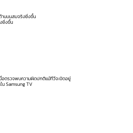
านบนสมจริงยิ่งขึ้น
ิ่งขึ้น
ื่อตรวจพบความผิดปกติแม้ทีวีจะปิดอยู่
พาะใน Samsung TV