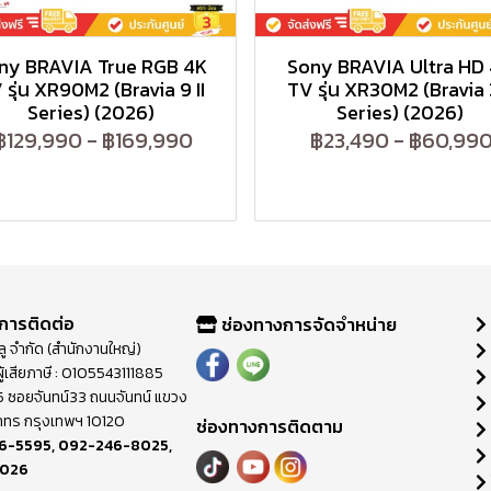
ny BRAVIA True RGB 4K
Sony BRAVIA Ultra HD
 รุ่น XR90M2 (Bravia 9 II
TV รุ่น XR30M2 (Bravia 3
Series) (2026)
Series) (2026)
฿129,990
-
฿169,990
฿23,490
-
฿60,99
การติดต่อ
ช่องทางการจัดจำหน่าย
วลู จำกัด (สำนักงานใหญ่)
ู้เสียภาษี : 0105543111885
ี่ 65 ซอยจันทน์33 ถนนจันทน์ แขวง
าทร กรุงเทพฯ 10120
ช่องทางการติดตาม
6-5595
,
092-246-8025
,
8026