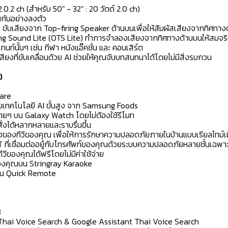
0.2 ch (สำหรับ 50" - 32" : 20 วัตต์ 2.0 ch)
กันอย่างลงตัว
ับเสียงจาก Top-firing Speaker ด้านบนเพื่อให้สัมผัสเสียงจากทิศทางด้
ng Sound Lite (OTS Lite) ทำการจำลองเสียงจากทิศทางด้านบนให้สมจริงย
์นั้นๆ เช่น กีฬา หนังแอ๊คชั่น และ คอนเสิร์ต
ียงที่ขับเคลื่อนด้วย AI ช่วยให้คุณจับบทสนทนาได้โดยไม่มีสิ่งรบกวน
)
Care
้วยเทคโนโลยี AI ขั้นสูง จาก Samsung Foods
่ายๆ บน Galaxy Watch โดยไม่ต้องใช้รีโมท
ั่งได้หลากหลายและราบรื่นขึ้น
องของทีวีของคุณ เพื่อให้การรักษาความปลอดภัยภายในบ้านแบบเรียลไทม์เม
T ที่เชื่อมต่ออยู๋กับโทรศัพท์ของคุณด้วยระบบความปลอดภัยหลายชั้นเฉ
องคุณได้ฟรีโดยไม่มีค่าใช้จ่าย
ของคุณบน Stringray Karaoke
ผ่าน Quick Remote
3
 Thai Voice Search & Google Assistant Thai Voice Search