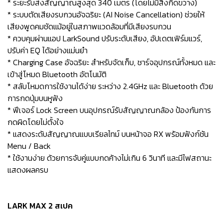
* ระยะรับส่งสัญญาณสูงสุด 340 เมตร (โดยไม่มีสิ่งกีดขวาง)
* ระบบตัดเสียงรบกวนอัจฉริยะ (AI Noise Cancellation) ช่วยให้
เสียงพูดคมชัดแม้อยู่ในสภาพแวดล้อมที่มีเสียงรบกวน
* ควบคุมผ่านแอป LarkSound ปรับระดับเสียง, อัปเดตเฟิร์มแวร์,
ปรับค่า EQ ได้อย่างแม่นยำ
* Charging Case อัจฉริยะ สำหรับจัดเก็บ, ชาร์จอุปกรณ์ทั้งหมด และ
เข้าสู่โหมด Bluetooth อัตโนมัติ
* สลับโหมดการใช้งานได้ง่าย ระหว่าง 2.4GHz และ Bluetooth ด้วย
การกดปุ่มบนหูฟัง
* ฟีเจอร์ Lock Screen บนอุปกรณ์รับสัญญาณกล้อง ป้องกันการ
กดผิดโดยไม่ตั้งใจ
* แสดงระดับสัญญาณแบบเรียลไทม์ บนหน้าจอ RX พร้อมฟังก์ชัน
Menu / Back
* ใช้งานง่าย ด้วยการจับคู่แบบกดค้างไม่เกิน 6 วินาที และมีไฟสถานะ
แสดงผลครบ
LARK MAX 2 สเปค