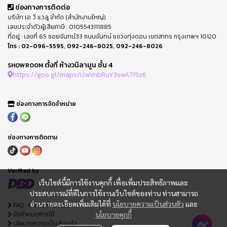
ช่องทางการติดต่อ
บริษัท เอ วี แวลู จำกัด (สำนักงานใหญ่)
เลขประจำตัวผู้เสียภาษี : 0105543111885
ที่อยู่ : เลขที่ 65 ซอยจันทน์33 ถนนจันทน์ แขวงทุ่งดอน เขตสาทร กรุงเทพฯ 10120
โทร :
02-096-5595
,
092-246-8025
,
092-246-8026
ตั้งที่ ห้างวนิลามูน ชั้น 4
SHOWROOM
https://goo.gl/maps/UwVnbRuY3swA719z6
ช่องทางการจัดจำหน่าย
ช่องทางการติดตาม
Verified by
เว็บไซต์นี้มีการใช้งานคุกกี้ เพื่อเพิ่มประสิทธิภาพและ
ประสบการณ์ที่ดีในการใช้งานเว็บไซต์ของท่าน ท่านสามารถ
อ่านรายละเอียดเพิ่มเติมได้ที่
นโยบายความเป็นส่วนตัว
และ
FAQ : คำถามที่พบบ่อย
ข้อกำหนดการใช้
นโยบายคุกกี้
นโยบายความเป็นส่วนตัว