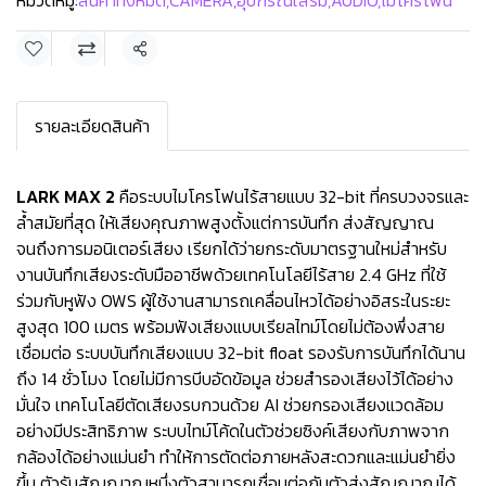
หมวดหมู่:
สินค้าทั้งหมด
,
CAMERA
,
อุปกรณ์เสริม
,
AUDIO
,
ไมโครโฟน
แชร์
รายละเอียดสินค้า
LARK MAX 2
คือระบบไมโครโฟนไร้สายแบบ 32-bit ที่ครบวงจรและ
ล้ำสมัยที่สุด ให้เสียงคุณภาพสูงตั้งแต่การบันทึก ส่งสัญญาณ
จนถึงการมอนิเตอร์เสียง เรียกได้ว่ายกระดับมาตรฐานใหม่สำหรับ
งานบันทึกเสียงระดับมืออาชีพด้วยเทคโนโลยีไร้สาย 2.4 GHz ที่ใช้
ร่วมกับหูฟัง OWS ผู้ใช้งานสามารถเคลื่อนไหวได้อย่างอิสระในระยะ
สูงสุด 100 เมตร พร้อมฟังเสียงแบบเรียลไทม์โดยไม่ต้องพึ่งสาย
เชื่อมต่อ ระบบบันทึกเสียงแบบ 32-bit float รองรับการบันทึกได้นาน
ถึง 14 ชั่วโมง โดยไม่มีการบีบอัดข้อมูล ช่วยสำรองเสียงไว้ได้อย่าง
มั่นใจ เทคโนโลยีตัดเสียงรบกวนด้วย AI ช่วยกรองเสียงแวดล้อม
อย่างมีประสิทธิภาพ ระบบไทม์โค้ดในตัวช่วยซิงค์เสียงกับภาพจาก
กล้องได้อย่างแม่นยำ ทำให้การตัดต่อภายหลังสะดวกและแม่นยำยิ่ง
ขึ้น ตัวรับสัญญาณหนึ่งตัวสามารถเชื่อมต่อกับตัวส่งสัญญาณได้