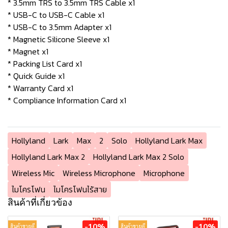
* 3.5mm TRS to 3.5mm TRS Cable x1
* USB-C to USB-C Cable x1
* USB-C to 3.5mm Adapter x1
* Magnetic Silicone Sleeve x1
* Magnet x1
* Packing List Card x1
* Quick Guide x1
* Warranty Card x1
* Compliance Information Card x1
Hollyland
Lark
Max
2
Solo
Hollyland Lark Max
Hollyland Lark Max 2
Hollyland Lark Max 2 Solo
Wireless Mic
Wireless Microphone
Microphone
ไมโครโฟน
ไมโครโฟนไร้สาย
สินค้าที่เกี่ยวข้อง
-10%
-10%
สินค้าขายดี
สินค้าขายดี