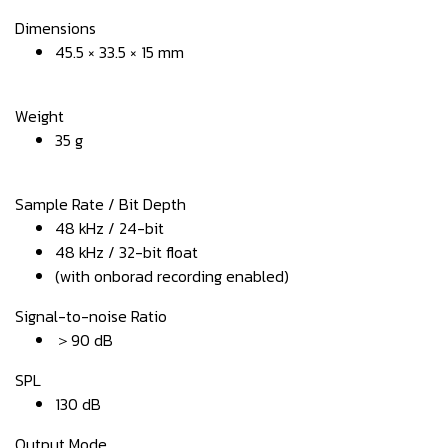
Dimensions
45.5 × 33.5 × 15 mm
Weight
35 g
Sample Rate / Bit Depth
48 kHz / 24-bit
48 kHz / 32-bit float
(with onborad recording enabled)
Signal-to-noise Ratio
＞90 dB
SPL
130 dB
Output Mode