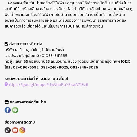
AV Value ร้านจำหน่ายเครื่องใช้ไฟฟ้า และอุปกรณ์ อิเล็กทรอนิกส์แบรนด์ดัง ไม่ว่า
จะ เป็นทีวี เครื่องเสียง กล้องวงจร ปิด กล้องถ่ายวีดีโอ กล้องถ่ายภาพ เลนส์กล้อง หู
ฟัง ลำโพง และเครื่องใช้ ไฟฟ้า ภายในบ้าน แบบครบครัน เราเป็นตัวแทนจำหน่าย
อย่างเป็นทางการ ในหลายยี่ห้อ และได้รับรองจากกรมพัฒนา ธุรกิจการค้า จัดส่ง
สินค้ารวดเร็ว เชื่อถือได้ และนโยบายการรับประกัน สินค้าที่ชัดเจน
ช่องทางการติดต่อ
บริษัท เอ วี แวลู จำกัด (สำนักงานใหญ่)
เลขประจำตัวผู้เสียภาษี : 0105543111885
ที่อยู่ : เลขที่ 65 ซอยจันทน์33 ถนนจันทน์ แขวงทุ่งดอน เขตสาทร กรุงเทพฯ 10120
โทร :
02-096-5595
,
092-246-8025
,
092-246-8026
ตั้งที่ ห้างวนิลามูน ชั้น 4
SHOWROOM
https://goo.gl/maps/UwVnbRuY3swA719z6
ช่องทางการจัดจำหน่าย
ช่องทางการติดตาม