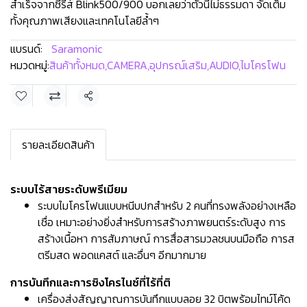
สำเร็จจากซีรีส์ Blink500/900 บอกเลยว่าตัวนี้ไม่ธรรมดา จัดเต็ม
ทั้งคุณภาพเสียงและเทคโนโลยีล้ำๆ
แบรนด์:
Saramonic
หมวดหมู่:
สินค้าทั้งหมด
,
CAMERA
,
อุปกรณ์เสริม
,
AUDIO
,
ไมโครโฟน
แชร์
รายละเอียดสินค้า
ระบบไร้สายระดับพรีเมียม
ระบบไมโครโฟนแบบหนีบปกสำหรับ 2 คนที่ทรงพลังอย่างเหลือ
เชื่อ เหมาะอย่างยิ่งสำหรับการสร้างภาพยนตร์ระดับสูง การ
สร้างเนื้อหา การสัมภาษณ์ การสื่อสารมวลชนบนมือถือ การส
ตรีมสด พอดแคสต์ และอื่นๆ อีกมากมาย
การบันทึกและการซิงโครไนซ์ที่ไร้ที่ติ
เครื่องส่งสัญญาณการบันทึกแบบลอย 32 บิตพร้อมไทม์โค้ด