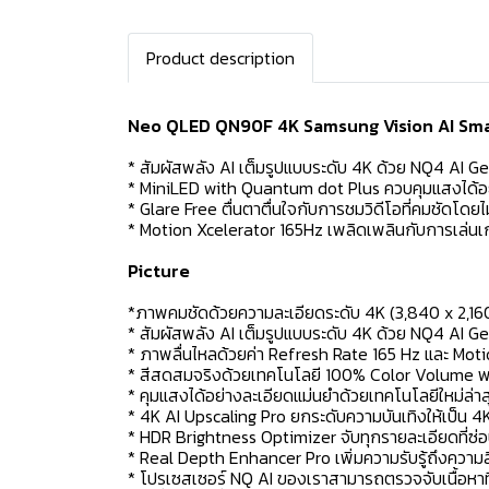
Product description
Neo QLED QN90F 4K Samsung Vision AI Sma
* สัมผัสพลัง AI เต็มรูปแบบระดับ 4K ด้วย NQ4 AI G
* MiniLED with Quantum dot Plus ควบคุมแสงได้อย่าง
* Glare Free ตื่นตาตื่นใจกับการชมวิดีโอที่คมชัดโด
* Motion Xcelerator 165Hz เพลิดเพลินกับการเล่นเก
Picture
*ภาพคมชัดด้วยความละเอียดระดับ 4K (3,840 x 2,16
* สัมผัสพลัง AI เต็มรูปแบบระดับ 4K ด้วย NQ4 AI G
* ภาพลื่นไหลด้วยค่า Refresh Rate 165 Hz และ Moti
* สีสดสมจริงด้วยเทคโนโลยี 100% Color Volume พ
* คุมแสงได้อย่างละเอียดแม่นยำด้วยเทคโนโลยีใหม่ล
* 4K AI Upscaling Pro ยกระดับความบันเทิงให้เป็น 4
* HDR Brightness Optimizer จับทุกรายละเอียดที่ซ
* Real Depth Enhancer Pro เพิ่มความรับรู้ถึงความลึก
* โปรเซสเซอร์ NQ AI ของเราสามารถตรวจจับเนื้อหา