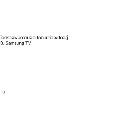
ื่อตรวจพบความผิดปกติแม้ทีวีจะปิดอยู่
พาะใน Samsung TV
งาน