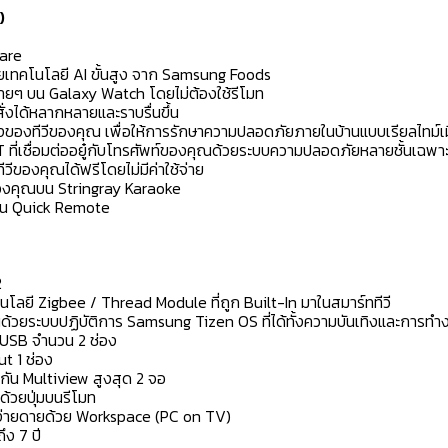
)
Care
้วยเทคโนโลยี AI ขั้นสูง จาก Samsung Foods
่ายๆ บน Galaxy Watch โดยไม่ต้องใช้รีโมท
ั่งได้หลากหลายและราบรื่นขึ้น
องของทีวีของคุณ เพื่อให้การรักษาความปลอดภัยภายในบ้านแบบเรียลไทม์เม
T ที่เชื่อมต่ออยู๋กับโทรศัพท์ของคุณด้วยระบบความปลอดภัยหลายชั้นเฉ
องคุณได้ฟรีโดยไม่มีค่าใช้จ่าย
ของคุณบน Stringray Karaoke
ผ่าน Quick Remote
2
นโลยี Zigbee / Thread Module ที่ถูก Built-In มาในสมาร์ททีวี
้วยระบบปฏิบัติการ Samsung Tizen OS ที่ได้ทั้งความบันเทิงและการทำ
บ USB จำนวน 2 ช่อง
ut 1 ช่อง
ัน Multiview สูงสุด 2 จอ
ด้วยปุ่มบนรีโมท
างง่ายดายด้วย Workspace (PC on TV)
ง 7 ปี