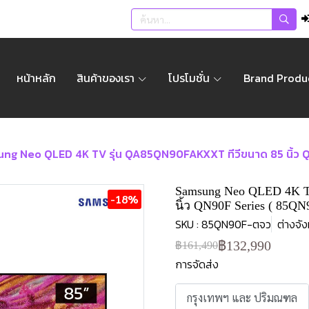
หน้าหลัก
สินค้าของเรา
โปรโมชั่น
Brand Produ
ng Neo QLED 4K TV รุ่น QA85QN90FAKXXT ทีวีขนาด 85 นิ้ว 
Samsung Neo QLED 4K T
-18%
นิ้ว QN90F Series ( 85QN
SKU : 85QN90F-ตจว
ต่างจัง
฿132,990
฿161,490
การจัดส่ง
กรุงเทพฯ และ ปริมณฑล