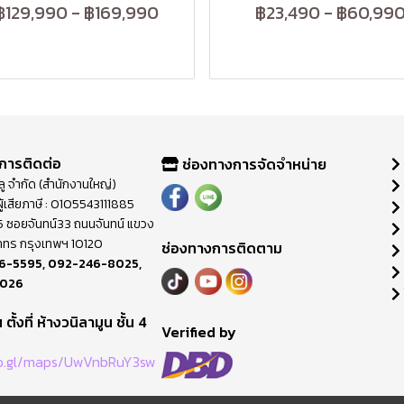
฿129,990
-
฿169,990
฿23,490
-
฿60,99
การติดต่อ
ช่องทางการจัดจำหน่าย
วลู จำกัด (สำนักงานใหญ่)
ู้เสียภาษี : 0105543111885
ี่ 65 ซอยจันทน์33 ถนนจันทน์ แขวง
าทร กรุงเทพฯ 10120
ช่องทางการติดตาม
6-5595
,
092-246-8025
,
8026
ตั้งที่ ห้างวนิลามูน ชั้น 4
M
Verified by
oo.gl/maps/UwVnbRuY3sw