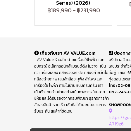
Series) (2026)
฿189,990
-
฿231,990
เกี่ยวกับเรา AV VALUE.com
ช่องทาง
AV Value ร้านจำหน่ายเครื่องใช้ไฟฟ้า และ
บริษัท เอ วี แ
อุปกรณ์ อิเล็กทรอนิกส์แบรนด์ดัง ไม่ว่าจะ เป็น
เลขประจำตัวผ
ทีวี เครื่องเสียง กล้องวงจร ปิด กล้องถ่ายวีดีโอ
ที่อยู่ : เลขท
กล้องถ่ายภาพ เลนส์กล้อง หูฟัง ลำโพง และ
ทุ่งดอน เขตส
เครื่องใช้ ไฟฟ้า ภายในบ้าน แบบครบครัน เรา
โทร :
02-09
เป็นตัวแทนจำหน่ายอย่างเป็นทางการ ในหลาย
092-246-
ยี่ห้อ และได้รับรองจากกรมพัฒนา ธุรกิจการค้า
จัดส่งสินค้ารวดเร็ว เชื่อถือได้ และนโยบายการ
SHOWROO
รับประกัน สินค้าที่ชัดเจน
https://g
A719z6