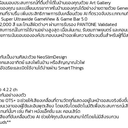
ร้อมมอบประสบการณ์ที่ดื่มด่ำได้ในบ้านของคุณด้วย Art Gallery
เลือกของคุณ และเปลี่ยนบรรยากาศในบ้านของคุณได้อย่างง่ายดายด้วย Gen
ราบรื่น เพิ่มประสิทธิภาพการขับเคลื่อนด้วย AI ที่ตรวจจับประเภทเกมที
วย Super Ultrawide GameView & Game Bar 5.0
 2,000 สี และโทนสีผิวต่างๆ ผ่านการรับรอง PANTONE Validated
การณ์ในการใช้งานอย่างสูงสุด เมื่อเล่นเกม, รับชมภาพยนตร์ และคอนเ
วยการเน้นขอบขององค์ประกอบบนหน้าจอเพิ่มความชัดเจนขึ้นสำหรับผู้ที่ม
วกับเป็นงานศิลปะด้วย NeoSlimDesign
งานจากแสงอาทิตย์ แสงไฟในบ้าน หรือสัญญาณไวไฟ
ัจฉริยะและเปิดใช้งานได้ง่ายผ่าน SmartThings
ง 4.2.2 ch
กันอย่างลงตัว
ดย OTS+ จะช่วยให้เสียงเคลื่อนที่ตามวัตถุที่แสดงอยู่ในหน้าจอสมจริงยิ่งขึ้
เวลาของผู้ใช้และอินพุตเสียง โดยปรับโดยอัตโนมัติเพื่อประสบการณ์เสียงท
์นั้นๆ เช่น กีฬา หนังแอ๊คชั่น และ คอนเสิร์ต
ียงที่ขับเคลื่อนด้วย AI ช่วยให้คุณจับบทสนทนาได้โดยไม่มีสิ่งรบกวน
buds**