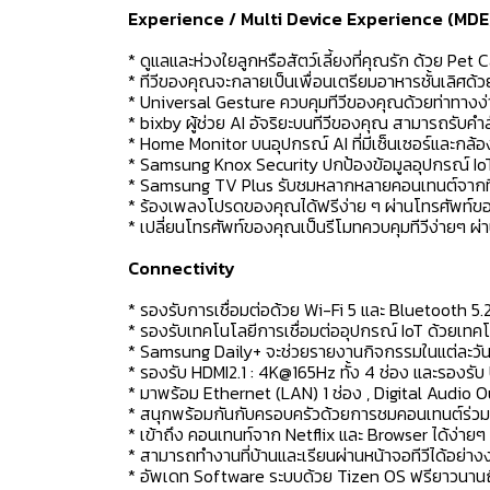
Experience / Multi Device Experience (MDE
* ดูแลและห่วงใยลูกหรือสัตว์เลี้ยงที่คุณรัก ด้วย Pet 
* ทีวีของคุณจะกลายเป็นเพื่อนเตรียมอาหารชั้นเลิศด
* Universal Gesture ควบคุมทีวีของคุณด้วยท่าทางง
* bixby ผู้ช่วย AI อัจริยะบนทีวีของคุณ สามารถรับคำส
* Home Monitor บนอุปกรณ์ AI ที่มีเซ็นเซอร์และกล้
* Samsung Knox Security ปกป้องข้อมูลอุปกรณ์ Io
* Samsung TV Plus รับชมหลากหลายคอนเทนต์จากทีวีข
* ร้องเพลงโปรดของคุณได้ฟรีง่าย ๆ ผ่านโทรศัพท์
* เปลี่ยนโทรศัพท์ของคุณเป็นรีโมทควบคุมทีวีง่ายๆ 
Connectivity
* รองรับการเชื่อมต่อด้วย Wi-Fi 5 และ Bluetooth 5.
* รองรับเทคโนโลยีการเชื่อมต่ออุปกรณ์ IoT ด้วยเทคโ
* Samsung Daily+ จะช่วยรายงานกิจกรรมในแต่ละวันด
* รองรับ HDMI2.1 : 4K@165Hz ทั้ง 4 ช่อง และรองรั
* มาพร้อม Ethernet (LAN) 1 ช่อง , Digital Audio O
* สนุกพร้อมกันกับครอบครัวด้วยการชมคอนเทนต์ร่วมก
* เข้าถึง คอนเทนท์จาก Netflix และ Browser ได้ง่ายๆ 
* สามารถทำงานที่บ้านและเรียนผ่านหน้าจอทีวีได้อย่
* อัพเดท Software ระบบด้วย Tizen OS ฟรียาวนานถึ