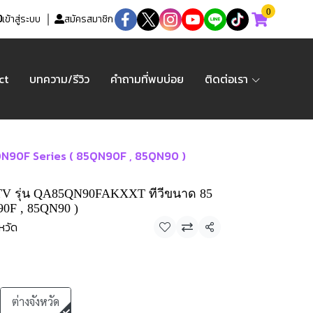
0
เข้าสู่ระบบ
สมัครสมาชิก
ct
บทความ/รีวิว
คำถามที่พบบ่อย
ติดต่อเรา
QN90F Series ( 85QN90F , 85QN90 )
V รุ่น QA85QN90FAKXXT ทีวีขนาด 85
90F , 85QN90 )
หวัด
แชร์
ต่างจังหวัด