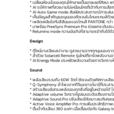
* เปลี่ยนห้องนั่งของคุณให้กลายเป็นแกลเลอรีศิลปะ พ
* AI จะให้ภาพที่สวยงามไม่เหมือนใครที่เข้ากับการ
* AI Auto Game mode สัมผัสประสบการณ์การเล่นเกมที่
* เห็นข้อมูลสำคัญและมุมมองชัดเจนในโหมดเกมส์ด้
* เพลิดเพลินไปกับสีสันและเฉดโทนสี PANTONE กว่า
* มาพร้อม FreeSync Premium Pro ช่วยยกระดับประสบ
* Relumino mode ความบันเทิงที่สามารถเข้าถึงได้ด้
Design
* ดีไซน์บางเฉียบสง่างาม ดูสวยงามจากทุกมุมมองรา
* ล้ำด้วย Solarcell Remote รุ่นใหม่ที่ชาร์ตพลัง
* AI Energy Mode ประหยัดพลังงานด้วยการวิเคราะห์อ
Sound
* พลังเสียงรวมถึง 60W วัตต์ ชัดเจนด้วยทิศทางเสีย
* Q-Symphony ลำโพงจากทีวีและซาวด์บาร์ที่ประสาน
* สร้างเสียงอันทรงพลังของทุกสิ่งที่อยู่ในหน้าจอได้ โ
* Adaptive volume วิเคราะห์รูปแบบระดับเสียงตามโซน
* Adaptive Sound Pro ปรับเสียงให้เหมาะสมกับคอนเทนท
* Active Voice Amplifier Pro การเพิ่มประสิทธิภาพเส
* ดื่มด่ำกับเสียง 360 องศา เมื่อเชื่อมต่อกับ Galaxy 