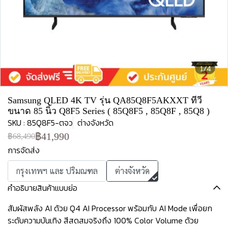
1/4
Samsung QLED 4K TV รุ่น QA85Q8F5AKXXT ทีวี
ขนาด 85 นิ้ว Q8F5 Series ( 85Q8F5 , 85Q8F , 85Q8 )
SKU : 85Q8F5-ตจว
ต่างจังหวัด
฿41,990
฿68,490
การจัดส่ง
กรุงเทพฯ และ ปริมณฑล
ต่างจังหวัด
คำอธิบายสินค้าแบบย่อ
สัมผัสพลัง AI ด้วย Q4 AI Processor พร้อมกับ AI Mode เพื่อยก
ระดับความบันเทิง สีสดสมจริงถึง 100% Color Volume ด้วย