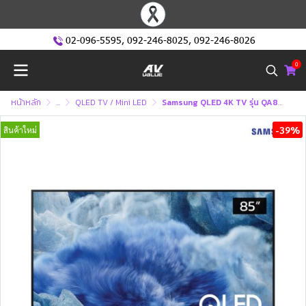
02-096-5595
,
092-246-8025
,
092-246-8026
0
หน้าหลัก
...
QLED TV / Mini LED
Samsung QLED 4K TV รุ่น QA85Q8F5AKXXT ทีวีขนาด 85 นิ้ว Q8F5 Series ( 85Q8F5 , 85Q8F , 85Q8 )
-39%
สินค้าใหม่