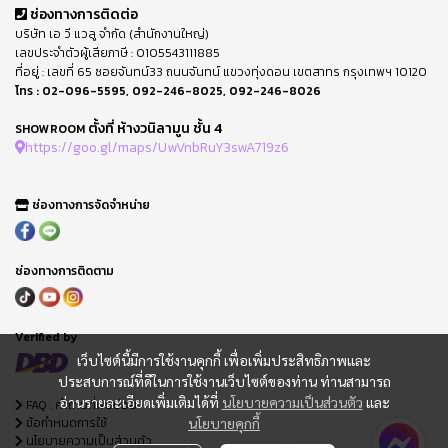
ช่องทางการติดต่อ
บริษัท เอ วี แวลู จำกัด (สำนักงานใหญ่)
เลขประจำตัวผู้เสียภาษี : 0105543111885
ที่อยู่ : เลขที่ 65 ซอยจันทน์33 ถนนจันทน์ แขวงทุ่งดอน เขตสาทร กรุงเทพฯ 10120
โทร :
02-096-5595
,
092-246-8025
,
092-246-8026
ตั้งที่ ห้างวนิลามูน ชั้น 4
SHOWROOM
https://goo.gl/maps/UwVnbRuY3swA719z6
ช่องทางการจัดจำหน่าย
ช่องทางการติดตาม
Verified by
เว็บไซต์นี้มีการใช้งานคุกกี้ เพื่อเพิ่มประสิทธิภาพและ
ประสบการณ์ที่ดีในการใช้งานเว็บไซต์ของท่าน ท่านสามารถ
อ่านรายละเอียดเพิ่มเติมได้ที่
นโยบายความเป็นส่วนตัว
และ
FAQ : คำถามที่พบบ่อย
ข้อกำหนดการใช้
นโยบายคุกกี้
นโยบายความเป็นส่วนตัว