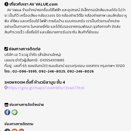
เกี่ยวกับเรา AV VALUE.com
AV Value ร้านจำหน่ายเครื่องใช้ไฟฟ้า และอุปกรณ์ อิเล็กทรอนิกส์แบรนด์ดัง ไม่ว่า
จะ เป็นทีวี เครื่องเสียง กล้องวงจร ปิด กล้องถ่ายวีดีโอ กล้องถ่ายภาพ เลนส์กล้อง หู
ฟัง ลำโพง และเครื่องใช้ ไฟฟ้า ภายในบ้าน แบบครบครัน เราเป็นตัวแทนจำหน่าย
อย่างเป็นทางการ ในหลายยี่ห้อ และได้รับรองจากกรมพัฒนา ธุรกิจการค้า จัดส่ง
สินค้ารวดเร็ว เชื่อถือได้ และนโยบายการรับประกัน สินค้าที่ชัดเจน
ช่องทางการติดต่อ
บริษัท เอ วี แวลู จำกัด (สำนักงานใหญ่)
เลขประจำตัวผู้เสียภาษี : 0105543111885
ที่อยู่ : เลขที่ 65 ซอยจันทน์33 ถนนจันทน์ แขวงทุ่งดอน เขตสาทร กรุงเทพฯ 10120
โทร :
02-096-5595
,
092-246-8025
,
092-246-8026
ตั้งที่ ห้างวนิลามูน ชั้น 4
SHOWROOM
https://goo.gl/maps/UwVnbRuY3swA719z6
ช่องทางการจัดจำหน่าย
ช่องทางการติดตาม