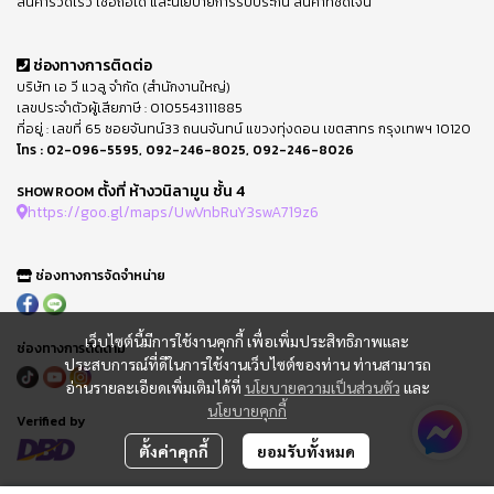
สินค้ารวดเร็ว เชื่อถือได้ และนโยบายการรับประกัน สินค้าที่ชัดเจน
ช่องทางการติดต่อ
บริษัท เอ วี แวลู จำกัด (สำนักงานใหญ่)
เลขประจำตัวผู้เสียภาษี : 0105543111885
ที่อยู่ : เลขที่ 65 ซอยจันทน์33 ถนนจันทน์ แขวงทุ่งดอน เขตสาทร กรุงเทพฯ 10120
โทร :
02-096-5595
,
092-246-8025
,
092-246-8026
ตั้งที่ ห้างวนิลามูน ชั้น 4
SHOWROOM
https://goo.gl/maps/UwVnbRuY3swA719z6
ช่องทางการจัดจำหน่าย
เว็บไซต์นี้มีการใช้งานคุกกี้ เพื่อเพิ่มประสิทธิภาพและ
ช่องทางการติดตาม
ประสบการณ์ที่ดีในการใช้งานเว็บไซต์ของท่าน ท่านสามารถ
อ่านรายละเอียดเพิ่มเติมได้ที่
นโยบายความเป็นส่วนตัว
และ
นโยบายคุกกี้
Verified by
ตั้งค่าคุกกี้
ยอมรับทั้งหมด