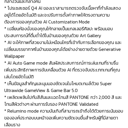
กลางวันและกลางคืน
* โปรเซสเซอร์ Q4 AI ของเราสามารถตรวจจับเนื้อหาที่กำลังแสดง
อยู่ได้โดยอัตโนมัติ และจะปรับการตั้งค่าภาพให้ตรงตามความ
ต้องการของคุณด้วย AI Customization Mode
* เปลี่ยนห้องนั่งของคุณให้กลายเป็นแกลเลอรีศิลปะ พร้อมมอบ
ประสบการณ์ที่ดื่มด่ำได้ในบ้านของคุณด้วย Art Gallery
* AI จะให้ภาพที่สวยงามไม่เหมือนใครที่เข้ากับการเลือกของคุณ และ
เปลี่ยนบรรยากาศในบ้านของคุณได้อย่างง่ายดายด้วย Generative
Wallpaper
* AI Auto Game mode สัมผัสประสบการณ์การเล่นเกมที่ราบรื่น
เพิ่มประสิทธิภาพการขับเคลื่อนด้วย AI ที่ตรวจจับประเภทเกมที่คุณ
เล่นโดยอัตโนมัติ
* เห็นข้อมูลสำคัญและมุมมองชัดเจนในโหมดเกมส์ด้วย Super
Ultrawide GameView & Game Bar 5.0
* เพลิดเพลินไปกับสีสันและเฉดโทนสี PANTONE กว่า 2,000 สี และ
โทนสีผิวต่างๆ ผ่านการรับรอง PANTONE Validated
* Relumino mode ความบันเทิงที่สามารถเข้าถึงได้ด้วยการเน้นขอบ
ขององค์ประกอบบนหน้าจอเพิ่มความชัดเจนขึ้นสำหรับผู้ที่มีสายตา
เลือนราง