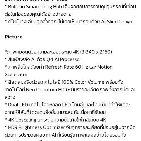
* Bulit-in SmartThing Hub เอ็นจอยกับการควบคุมอุปกรณ์ที่เชื่อม
ต่อในห้องของคุณได้อย่างง่ายดาย
* ดีไซน์บางเฉียบสุดล้ำที่คุณไม่เคยเห็นมาก่อนด้วย AirSlim Design
Picture
*ภาพคมชัดด้วยความละเอียดระดับ 4K (3,840 x 2,160)
* สัมผัสพลัง AI ด้วย Q4 AI Processor
* ภาพลื่นไหลด้วยค่า Refresh Rate 60 Hz และ Motion
Xcelerator
* สีสดสมจริงด้วยเทคโนโลยี 100% Color Volume พร้อมทั้ง
เทคโนโลยี Neo Quantum HDR+ ขับรายละเอียดภาพทั้งฉากมืดและ
สว่าง
* Dual LED เทคโนโลยีหลอด LED โทนอุ่นและโทนเย็นที่ทำให้แต่ละ
ฉากให้สีสันที่โดดเด่นยิ่งขึ้นเหมาะสมกับเนื้อหาที่รับชม
* 4K Upscaling ยกระดับความบันเทิงให้ใกล้เคียง 4K
* HDR Brightness Optimizer จับทุกรายละเอียดที่ซ่อนอยู่ในฉากมืด
ด้วยการประมวลผลจาก AI ที่เรียนรู้สภาพแสงสว่างโดยรอบทั้ง