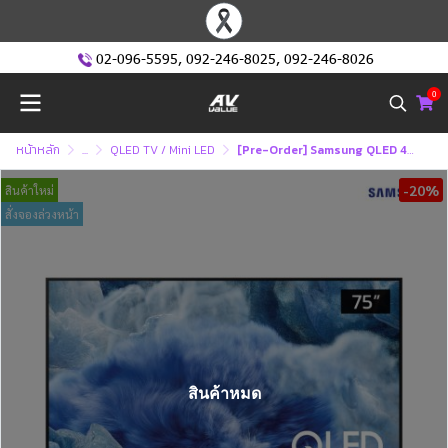
02-096-5595
,
092-246-8025
,
092-246-8026
0
หน้าหลัก
...
QLED TV / Mini LED
[Pre-Order] Samsung QLED 4K TV รุ่น QA75Q8F5AKXXT ทีวีขนาด 75 นิ้ว Q8F5 Series ( 75Q8F5 , 75Q8F , 75Q8 )
-20%
สินค้าใหม่
สั่งจองล่วงหน้า
สินค้าหมด