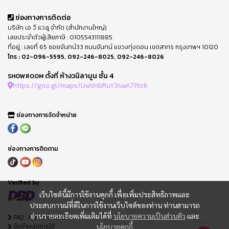
ช่องทางการติดต่อ
บริษัท เอ วี แวลู จำกัด (สำนักงานใหญ่)
เลขประจำตัวผู้เสียภาษี : 0105543111885
ที่อยู่ : เลขที่ 65 ซอยจันทน์33 ถนนจันทน์ แขวงทุ่งดอน เขตสาทร กรุงเทพฯ 10120
โทร :
02-096-5595
,
092-246-8025
,
092-246-8026
ตั้งที่ ห้างวนิลามูน ชั้น 4
SHOWROOM
https://goo.gl/maps/UwVnbRuY3swA719z6
ช่องทางการจัดจำหน่าย
ช่องทางการติดตาม
Verified by
เว็บไซต์นี้มีการใช้งานคุกกี้ เพื่อเพิ่มประสิทธิภาพและ
ประสบการณ์ที่ดีในการใช้งานเว็บไซต์ของท่าน ท่านสามารถ
อ่านรายละเอียดเพิ่มเติมได้ที่
นโยบายความเป็นส่วนตัว
และ
FAQ : คำถามที่พบบ่อย
ข้อกำหนดการใช้
นโยบายคุกกี้