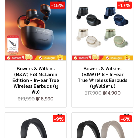
-15%
-17%
Bowers & Wilkins
Bowers & Wilkins
(B&W) Pi8 McLaren
(B&W) Pi8 - In-ear
Edition - In-ear True
True Wireless Earbuds
Wireless Earbuds (หู
(หูฟังไร้สาย)
ฟัง)
฿17,900
฿14,900
฿19,990
฿16,990
-9%
-6%