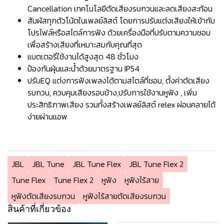
Cancellation เทคโนโลยีตัดเสียงรบกวนและลดเสียงสะท้อน
สัมผัสทุกตัวโน้ตในเพลย์ลิสต์ โดยการปรับแต่งเสียงให้เข้ากับ
โปรไฟล์หรือสไตล์การฟัง ด้วยเครื่องมือที่ปรับตามความชอบ
เพื่อสร้างเสียงที่เหมาะสมกับคุณที่สุด
แบตเตอรี่ใช้งานได้สูงสุด 48 ชั่วโมง
ป้องกันฝุ่นและน้ำด้วยมาตรฐาน IP54
ปรับEQ แต่งการฟังเพลงได้ตามสไตล์ที่ชอบ, ตั้งค่าตัดเสียง
รบกวน, ควบคุมเสียงรอบข้าง,ปรับการใช้งานหูฟัง , เพิ่ม
ประสิทธิภาพเสียง รวมทั้งสร้างเพลย์ลิสต์ relex ผ่อนคลายได้
ง่ายผ่านแอพ
JBL
JBL Tune
JBL Tune Flex
JBL Tune Flex 2
Tune Flex
Tune Flex 2
หูฟัง
หูฟังไร้สาย
หูฟังตัดเสียงรบกวน
หูฟังไร้สายตัดเสียงรบกวน
สินค้าที่เกี่ยวข้อง