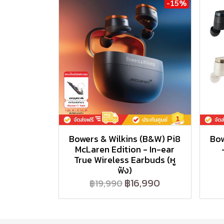
-15%
Bowers & Wilkins (B&W) Pi8
Bow
McLaren Edition - In-ear
True Wireless Earbuds (หู
ฟัง)
฿16,990
฿19,990