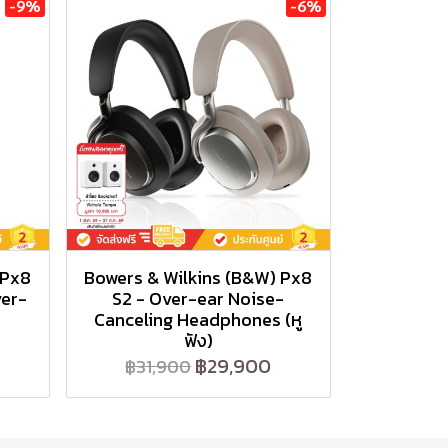
-9%
-6%
 Px8
Bowers & Wilkins (B&W) Px8
ver-
S2 - Over-ear Noise-
Canceling Headphones (หู
ฟัง)
฿29,900
฿31,900