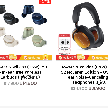
-17%
ers & Wilkins (B&W) Pi8
Bowers & Wilkins (B&W)
- In-ear True Wireless
S2 McLaren Edition - O
Earbuds (หูฟังไร้สาย)
ear Noise-Canceling
Headphones (หูฟัง)
฿14,900
฿17,900
฿31,900
฿34,900