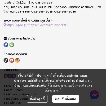
เลขประจำตัวผู้เสียภาษี : 0105543111885
ที่อยู่ : เลขที่ 65 ซอยจันทน์33 ถนนจันทน์ แขวงทุ่งดอน เขตสาทร กรุงเทพฯ 10120
โทร :
02-096-5595
,
092-246-8025
,
092-246-8026
ตั้งที่ ห้างวนิลามูน ชั้น 4
SHOWROOM
https://goo.gl/maps/UwVnbRuY3swA719z6
ช่องทางการจัดจำหน่าย
ช่องทางการติดตาม
Verified by
เว็บไซต์นี้มีการใช้งานคุกกี้ เพื่อเพิ่มประสิทธิภาพและ
ประสบการณ์ที่ดีในการใช้งานเว็บไซต์ของท่าน ท่านสามารถ
อ่านรายละเอียดเพิ่มเติมได้ที่
นโยบายความเป็นส่วนตัว
และ
FAQ : คำถามที่พบบ่อย
ข้อกำหนดการใช้
นโยบายคุกกี้
นโยบายความเป็นส่วนตัว
การจัดการ Cookie
ตั้งค่าคุกกี้
ยอมรับทั้งหมด
แจ้งชำระเงิน