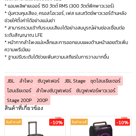
* แอมพลิฟายเออร์ 150 วัตต์ RMS (300 วัตต์พีคพาวเวอร์)
* ปุ่มควบคุมเสียง, ครอสโอเวอร์, เฟส และสวิตช์พาวเวอร์ด้านหลัง
ช่วยให้ตั้งค่าได้อย่างแม่นย่า
* สามารถรวมเข้ากับระบบเสียงได้อย่างสมบูรณ์ผ่านช่องเชื่อมต่อ
ระดับสัญญาณ LFE
* หน้ากากลำโพงแม่เหล็กและการออกแบบแผงด้านหน้าลอยตัวเพิ่ม
ความพรีเมียม
* ฐานปรับระดับได้ช่วยเพิ่มความเสถียรในการวางมากขึ้น
JBL
ลำโพง
ซับวูฟเฟอร์
JBL Stage
ชุดโฮมเธียเตอร์
โฮมเธียเตอร์
ลำโพงซับวูฟเฟอร์
ซับวูฟเฟอร์พาวเวอร์
Stage 200P
200P
สินค้าที่เกี่ยวข้อง
-10%
-10%
สินค้าขายดี
สินค้าขายดี